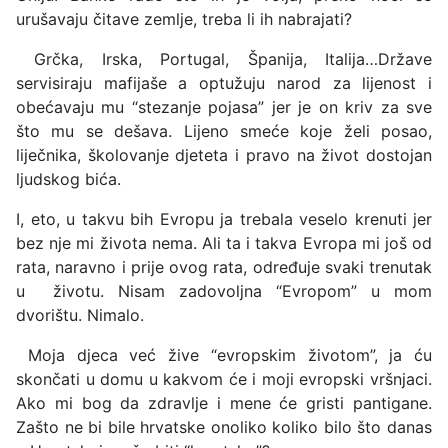
urušavaju čitave zemlje, treba li ih nabrajati?
Grčka, Irska, Portugal, Španija, Italija…Države
servisiraju mafijaše a optužuju narod za lijenost i
obećavaju mu “stezanje pojasa” jer je on kriv za sve
što mu se dešava. Lijeno smeće koje želi posao,
liječnika, školovanje djeteta i pravo na život dostojan
ljudskog bića.
I, eto, u takvu bih Evropu ja trebala veselo krenuti jer
bez nje mi života nema. Ali ta i takva Evropa mi još od
rata, naravno i prije ovog rata, određuje svaki trenutak
u životu. Nisam zadovoljna “Evropom” u mom
dvorištu. Nimalo.
Moja djeca već žive “evropskim životom”, ja ću
skončati u domu u kakvom će i moji evropski vršnjaci.
Ako mi bog da zdravlje i mene će gristi pantigane.
Zašto ne bi bile hrvatske onoliko koliko bilo što danas