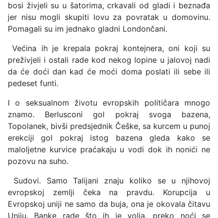
bosi živjeli su u šatorima, crkavali od gladi i beznađa
jer nisu mogli skupiti lovu za povratak u domovinu.
Pomagali su im jednako gladni Londončani.
Većina ih je krepala pokraj kontejnera, oni koji su
preživjeli i ostali rade kod nekog lopine u jalovoj nadi
da će doći dan kad će moći doma poslati ili sebe ili
pedeset funti.
I o seksualnom životu evropskih političara mnogo
znamo. Berlusconi gol pokraj svoga bazena,
Topolanek, bivši predsjednik Češke, sa kurcem u punoj
erekciji gol pokraj istog bazena gleda kako se
maloljetne kurvice praćakaju u vodi dok ih nonići ne
pozovu na suho.
Sudovi. Samo Talijani znaju koliko se u njihovoj
evropskoj zemlji čeka na pravdu. Korupcija u
Evropskoj uniji ne samo da buja, ona je okovala čitavu
Uniju. Banke rade što ih je volja, preko noći se