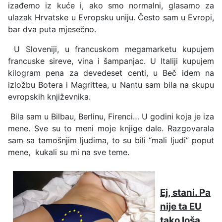
izađemo iz kuće i, ako smo normalni, glasamo za
ulazak Hrvatske u Evropsku uniju. Često sam u Evropi,
bar dva puta mjesečno.
U Sloveniji, u francuskom megamarketu kupujem
francuske sireve, vina i šampanjac. U Italiji kupujem
kilogram pena za devedeset centi, u Beč idem na
izložbu Botera i Magrittea, u Nantu sam bila na skupu
evropskih književnika.
Bila sam u Bilbau, Berlinu, Firenci… U godini koja je iza
mene. Sve su to meni moje knjige dale. Razgovarala
sam sa tamošnjim ljudima, to su bili “mali ljudi” poput
mene, kukali su mi na sve teme.
Ej, stani. Pa
nije ta EU
tako loša.