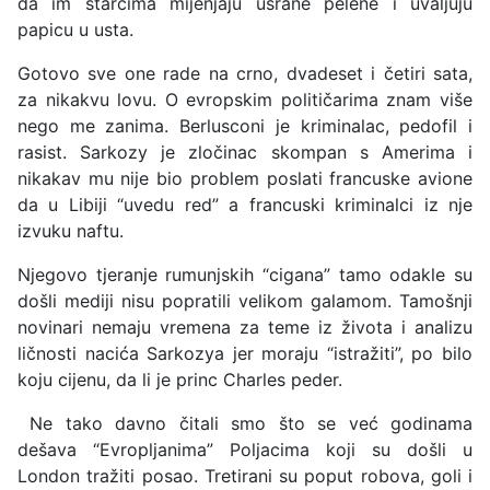
da im starcima mijenjaju usrane pelene i uvaljuju
papicu u usta.
Gotovo sve one rade na crno, dvadeset i četiri sata,
za nikakvu lovu. O evropskim političarima znam više
nego me zanima. Berlusconi je kriminalac, pedofil i
rasist. Sarkozy je zločinac skompan s Amerima i
nikakav mu nije bio problem poslati francuske avione
da u Libiji “uvedu red” a francuski kriminalci iz nje
izvuku naftu.
Njegovo tjeranje rumunjskih “cigana” tamo odakle su
došli mediji nisu popratili velikom galamom. Tamošnji
novinari nemaju vremena za teme iz života i analizu
ličnosti nacića Sarkozya jer moraju “istražiti”, po bilo
koju cijenu, da li je princ Charles peder.
Ne tako davno čitali smo što se već godinama
dešava “Evropljanima” Poljacima koji su došli u
London tražiti posao. Tretirani su poput robova, goli i