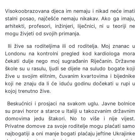
Visokoobrazovana djeca im nemaju i nikad neće imati
stalni posao, najčešće nemaju nikakav. Ako ga imaju,
arhitekti, profesori, inžinjeri, liječnici, ni u teoriji ne
mogu živjeti od svojih primanja.
Ili žive sa roditeljima ili od roditelja. Moj znanac u
Londonu na kontrolni pregled kod kardiologa mora
čekati dulje nego moj sugrađanin Riječanin. Državne
škole su u rasulu, ljudi se dijele na suludo bogate koji
žive u svojim elitnim, čuvanim kvartovima i bijednike
koji ne znaju da li će iduću godinu dočekati u rupi u
kojoj trenutno žive.
Beskućnici i prosjaci na svakom uglu. Javne bolnice
su pravi horor a starce u Italiji u takozvanim državnim
domovima jedu štakori. No to više i nije vijest.
Privatne domove za svoje roditelje mogu plaćati samo
najbogatiji a oni manje bogati plaćaju jeftine Ukrajinke