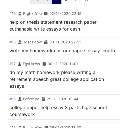
#19
FtghkeYpe
02-12-2020 22:15
help on thesis statement research paper
euthanasia write essays for cash
#18
Jgscalgow
30-11-2020 22:51
write my homework custom papers essay length
#17
FgsUtews
30-11-2020 11:01
do my math homework please writing a
retirement speech great college application
essays
#16
FqfkeYpe
29-11-2020 19:44
college paper help essay 3 parts high school
coursework
#15
FnsbkeYpe
29-11-2020 18:50