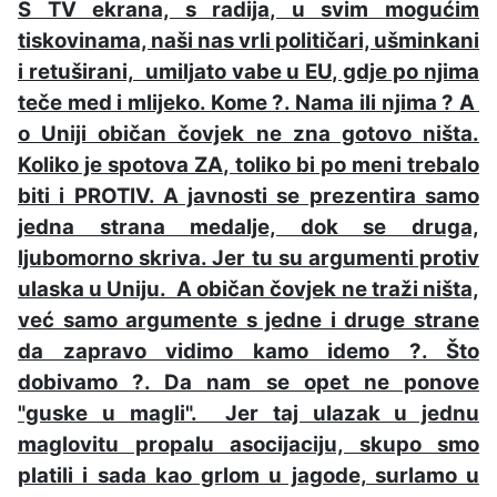
S TV ekrana, s radija, u svim mogućim
tiskovinama, naši nas vrli političari, ušminkani
i retuširani, umiljato vabe u EU, gdje po njima
teče med i mlijeko. Kome ?. Nama ili njima ? A
o Uniji običan čovjek ne zna gotovo ništa.
Koliko je spotova ZA, toliko bi po meni trebalo
biti i PROTIV. A javnosti se prezentira samo
jedna strana medalje, dok se druga,
ljubomorno skriva. Jer tu su argumenti protiv
ulaska u Uniju. A običan čovjek ne traži ništa,
već samo argumente s jedne i druge strane
da zapravo vidimo kamo idemo ?. Što
dobivamo ?. Da nam se opet ne ponove
"guske u magli". Jer taj ulazak u jednu
maglovitu propalu asocijaciju, skupo smo
platili i sada kao grlom u jagode, surlamo u