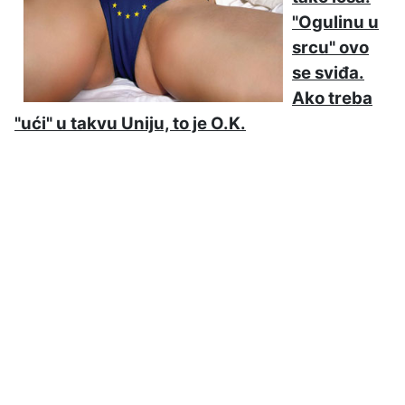
"Ogulinu u
srcu" ovo
se sviđa.
Ako treba
"ući" u takvu Uniju, to je O.K.