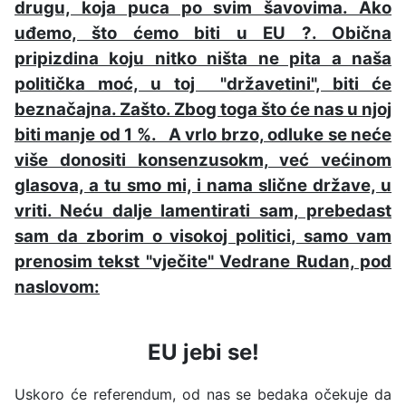
drugu, koja puca po svim šavovima. Ako
uđemo, što ćemo biti u EU ?. Obična
pripizdina koju nitko ništa ne pita a naša
politička moć, u toj "državetini", biti će
beznačajna. Zašto. Zbog toga što će nas u njoj
biti manje od 1 %. A vrlo brzo, odluke se neće
više donositi konsenzusokm, već većinom
glasova, a tu smo mi, i nama slične države, u
vriti. Neću dalje lamentirati sam, prebedast
sam da zborim o visokoj politici, samo vam
prenosim tekst "vječite" Vedrane Rudan, pod
naslovom:
EU jebi se!
Uskoro će referendum, od nas se bedaka očekuje da