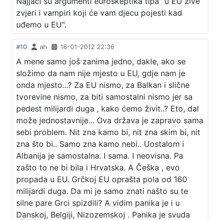
Najjači su argumenti euroskeptika tipa "u EU žive
zvjeri i vampiri koji će vam djecu pojesti kad
uđemo u EU".
#10
ah
16-01-2012 22:36
A mene samo još zanima jedno, dakle, ako se
složimo da nam nije mjesto u EU, gdje nam je
onda mjesto...? Za EU nismo, za Balkan i slične
tvorevine nismo, za biti samostalni nismo jer sa
pedest milijardi duga , kako ćemo živit..? Eto, dal
može jednostavnije... Ova država je zapravo sama
sebi problem. Nit zna kamo bi, nit zna skim bi, nit
zna što bi.. Samo zna kamo nebi.. Uostalom i
Albanija je samostalna. I sama. I neovisna. Pa
zašto to ne bi bila i Hrvatska. A Češka , evo
propada u EU. Grčkoj EU oprašta pola od 160
milijardi duga. Da mi je samo znati našto su te
silne pare Grci spizdili? A vidim panika je i u
Danskoj, Belgiji, Nizozemskoj . Panika je svuda