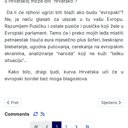
u Hrvatskoj može biti “hrvatsko”?
Da li će njihovi ugrizi biti blaži ako budu “evropski”?
Ne, ja neću glasati za ulazak u tu vašu Evropu.
Razumijem Pusićku i ostale pusiće i pusićke koji žele u
Evropski parlament. Tamo će i preko mojih leđa mlatiti
petnaestak tisuća eura mjesečno plus šoferi, beskrajno
blebetanje, ugodna putovanja, cerekanja na evropskim
ekranima, analiziranje “naroda” koji ne kuži “tešku
situaciju”…
Kako bilo, dragi ljudi, kurva Hrvatska ući će u
evropski bordel bez moga blagoslova.
Prethodni članak: SIJEČANJ - VRIJEME ASFALTIRANJA IDEALNO 
Sljedeći član
Pret
Sljedeće
Comments
1
2