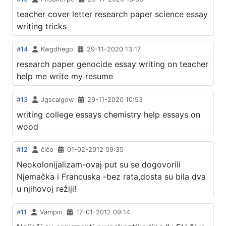
teacher cover letter research paper science essay
writing tricks
#14
Kwgdhego
29-11-2020 13:17
research paper genocide essay writing on teacher
help me write my resume
#13
Jgscalgow
29-11-2020 10:53
writing college essays chemistry help essays on
wood
#12
čičo
01-02-2012 09:35
Neokolonijalizam-ovaj put su se dogovorili
Njemačka i Francuska -bez rata,dosta su bila dva
u njihovoj režiji!
#11
Vampiri
17-01-2012 09:14