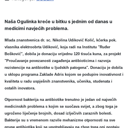
Naša Ogulinka kreće u bitku s jednim od danas u
medicimi navjećih problema.
Mlada znanstvenica dr. sc. Nikolina Udiković Kolić, kćerka pok.
vlasnika elektroobrta Udiković, koja radi na Institutu "Ruđer
Bošković", dobila je donaciju vrijednu 120 tisuća kuna, za projekt
"Proučavanje povezanosti zagađenja antibioticima i razvoja
rezistencije na antibiotike u ljudskih patogena". Donaciju je dobila
u sklopu programa Zaklade Adris kojom se podupire inovativnost i
kvaliteta u radu uspješnih znanstvenika, učenika, studenata i
ostalih inovatora.
Otpornost bakterija na antibiotike trenutno je jedan od najvećih
medicinskih problema s kojim se suočava svijet, a zbog toga je
ugroženo liječenje brojnih, dosad izlječivih zaraznih bolesti.
Bakterije su s vremenom razvile mehanizme otpornosti na sve
grupe antibiotika koji se upotrebljavaju pa zbog toga oni postaju