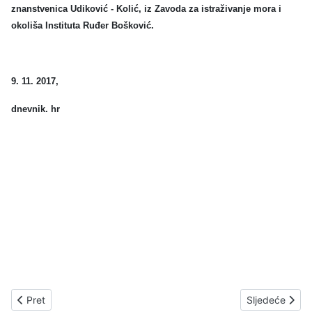
znanstvenica Udiković - Kolić, iz Zavoda za istraživanje mora i
okoliša Instituta Ruđer Bošković.
9. 11. 2017,
dnevnik. hr
Prethodni članak: Stranačka stega u HDZ-u: župan 'svoje' vijećn
Sljedeći član
Pret
Sljedeće