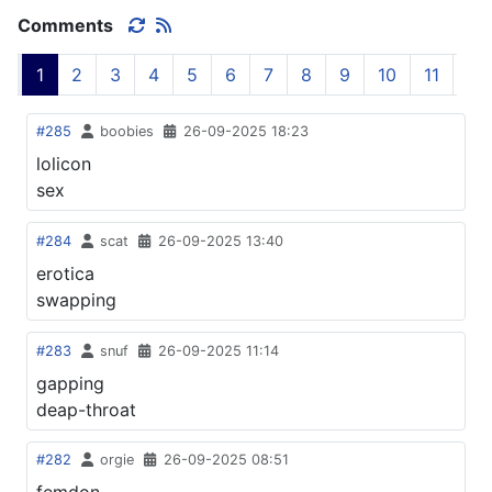
Comments
1
2
3
4
5
6
7
8
9
10
11
#285
boobies
26-09-2025 18:23
lolicon
sex
#284
scat
26-09-2025 13:40
erotica
swapping
#283
snuf
26-09-2025 11:14
gapping
deap-throat
#282
orgie
26-09-2025 08:51