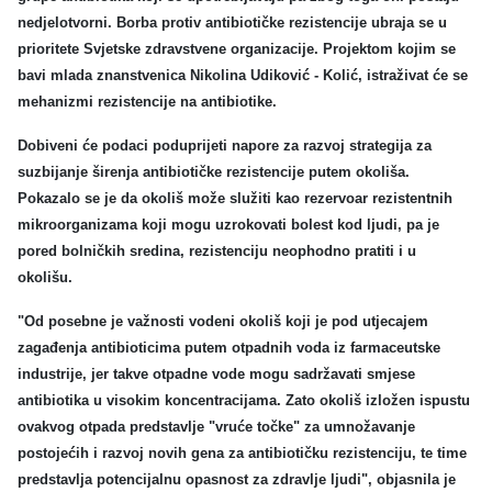
nedjelotvorni. Borba protiv antibiotičke rezistencije ubraja se u
prioritete Svjetske zdravstvene organizacije. Projektom kojim se
bavi mlada znanstvenica Nikolina Udiković - Kolić, istraživat će se
mehanizmi rezistencije na antibiotike.
Dobiveni će podaci poduprijeti napore za razvoj strategija za
suzbijanje širenja antibiotičke rezistencije putem okoliša.
Pokazalo se je da okoliš može služiti kao rezervoar rezistentnih
mikroorganizama koji mogu uzrokovati bolest kod ljudi, pa je
pored bolničkih sredina, rezistenciju neophodno pratiti i u
okolišu.
"Od posebne je važnosti vodeni okoliš koji je pod utjecajem
zagađenja antibioticima putem otpadnih voda iz farmaceutske
industrije, jer takve otpadne vode mogu sadržavati smjese
antibiotika u visokim koncentracijama. Zato okoliš izložen ispustu
ovakvog otpada predstavlje "vruće točke" za umnožavanje
postojećih i razvoj novih gena za antibiotičku rezistenciju, te time
predstavlja potencijalnu opasnost za zdravlje ljudi", objasnila je