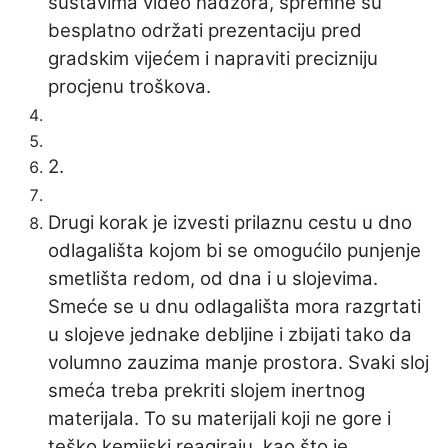
sustavima video nadzora, spremne su
besplatno održati prezentaciju pred
gradskim vijećem i napraviti precizniju
procjenu troškova.
2.
Drugi korak je izvesti prilaznu cestu u dno
odlagališta kojom bi se omogućilo punjenje
smetlišta redom, od dna i u slojevima.
Smeće se u dnu odlagališta mora razgrtati
u slojeve jednake debljine i zbijati tako da
volumno zauzima manje prostora. Svaki sloj
smeća treba prekriti slojem inertnog
materijala. To su materijali koji ne gore i
teško kemijski reagiraju, kao što je