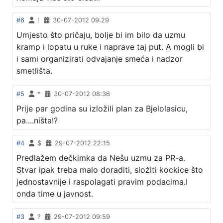
#6
!
30-07-2012 09:29
Umjesto što pričaju, bolje bi im bilo da uzmu
kramp i lopatu u ruke i naprave taj put. A mogli bi
i sami organizirati odvajanje smeća i nadzor
smetlišta.
#5
*
30-07-2012 08:36
Prije par godina su izložili plan za Bjelolasicu,
pa....ništa!?
#4
$
29-07-2012 22:15
Predlažem dečkimka da Nešu uzmu za PR-a.
Stvar ipak treba malo doraditi, složiti kockice što
jednostavnije i raspolagati pravim podacima.I
onda time u javnost.
#3
?
29-07-2012 09:59