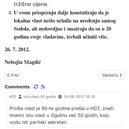
tržišne cijene.
U svom priopćenju dalje konstatiraju da je
lokalna vlast nešto učinila na uređenju samog
Sodola, ali nedovoljno i smatraju da su u 20
godina svoje vladavine, trebali učiniti više.
26. 7. 2012.
Nebojša Magdić
Prethodni članak: DUŽNI KAJ GRČKA
Sljedeći član
Pret
Sljedeće
Comments
#10
ista vlast 50 godin
14-08-2012 18:20
Prošla vlast je 90-te godine prešla u HDZ, znači
imamo istu vlast u Ogulinu već 50 godin, koju
vodu isti partiski sekretari.