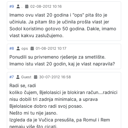
#9
.
02-08-2012 10:16
Imamo ovu vlast 20 godina i "ops" pita što je
učiniula. Ja pitam što je učinila prošla vlast jer
Sodol koristimo gotovo 50 godina. Dakle, imamo
vlast kakvu zaslužujemo.
#8
ops
01-08-2012 10:17
Ponudili su privremeno rješenje za smetlište.
Imamo istu vlast 20 godin, kaj je vlast napravila?
#7
Guest
30-07-2012 16:58
Radi se, radi
koliko čujem, Bjelolasici je blokiran račun....radnici
nisu dobili tri zadnja minimalca, a uprava
Bjelolasice dobro radi svoj posao.
Nešto mi tu nije jasno.
Izgleda da je Vučica presušila, pa Romul i Rem
nemaju više što cicati.