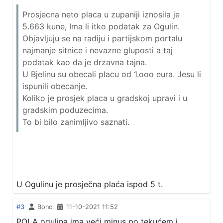
Prosjecna neto placa u zupaniji iznosila je
5.663 kune, Ima li itko podatak za Ogulin.
Objavljuju se na radiju i partijskom portalu
najmanje sitnice i nevazne gluposti a taj
podatak kao da je drzavna tajna.
U Bjelinu su obecali placu od 1.ooo eura. Jesu li
ispunili obecanje.
Koliko je prosjek placa u gradskoj upravi i u
gradskim poduzecima.
To bi bilo zanimljivo saznati.
U Ogulinu je prosječna plaća ispod 5 t.
#3
Bono
11-10-2021 11:52
POLA ogulina ima veći minus po tekućem i