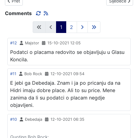
Prethodni članak: HDZ ODRADIO UNUTARSTRANAČKE IZBORE.
Sljedeći čla
Pret
Sljedeće
Comments
1
2
#12
Majstor
15-10-2021 12:05
Podatci o placama redovito se objavljuju u Glasu
Koncila.
#11
Bob Rock
12-10-2021 09:54
E jebi ga Debedaja. Znam i ja po pricanju da na
Hidri imaju dobre place. Ali to su price. Mene
zanima da li su podatci o placam negdje
objavljeni.
#10
Đebedaja
12-10-2021 06:35
Quoting Bob Rock: