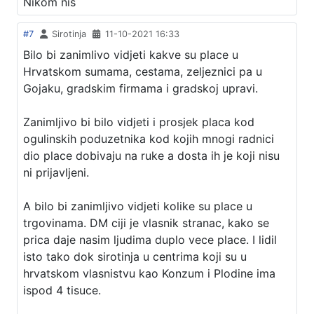
Nikom niš
#7
Sirotinja
11-10-2021 16:33
Bilo bi zanimlivo vidjeti kakve su place u
Hrvatskom sumama, cestama, zeljeznici pa u
Gojaku, gradskim firmama i gradskoj upravi.
Zanimljivo bi bilo vidjeti i prosjek placa kod
ogulinskih poduzetnika kod kojih mnogi radnici
dio place dobivaju na ruke a dosta ih je koji nisu
ni prijavljeni.
A bilo bi zanimljivo vidjeti kolike su place u
trgovinama. DM ciji je vlasnik stranac, kako se
prica daje nasim ljudima duplo vece place. I lidil
isto tako dok sirotinja u centrima koji su u
hrvatskom vlasnistvu kao Konzum i Plodine ima
ispod 4 tisuce.