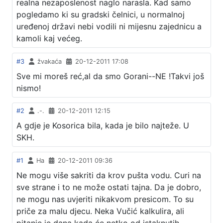
realna nezaposlenost naglo narasla. Kad samo
pogledamo ki su gradski čelnici, u normalnoj
uređenoj državi nebi vodili ni mijesnu zajednicu a
kamoli kaj većeg.
#3
žvakaća
20-12-2011 17:08
Sve mi moreš reć,al da smo Gorani--NE !Takvi još
nismo!
#2
.-.
20-12-2011 12:15
A gdje je Kosorica bila, kada je bilo najteže. U
SKH.
#1
Ha
20-12-2011 09:36
Ne mogu više sakriti da krov pušta vodu. Curi na
sve strane i to ne može ostati tajna. Da je dobro,
ne mogu nas uvjeriti nikakvom presicom. To su
priče za malu djecu. Neka Vučić kalkulira, ali
pitanje je dana kada će netko od istaknutih