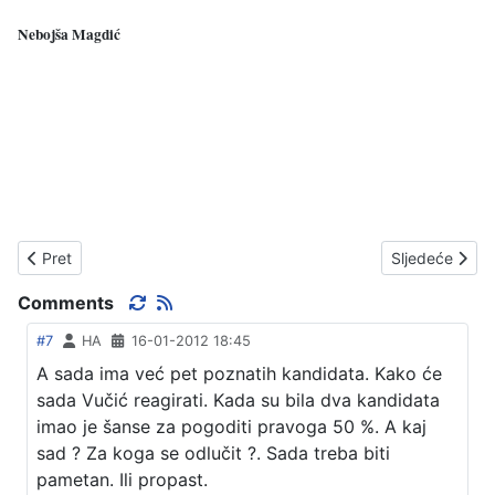
Nebojša Magdić
Prethodni članak: BORBA BEZ MILOSTI
Sljedeći član
Pret
Sljedeće
Comments
#7
HA
16-01-2012 18:45
A sada ima već pet poznatih kandidata. Kako će
sada Vučić reagirati. Kada su bila dva kandidata
imao je šanse za pogoditi pravoga 50 %. A kaj
sad ? Za koga se odlučit ?. Sada treba biti
pametan. Ili propast.