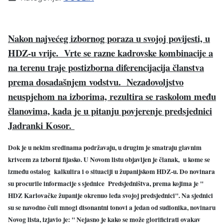
Nakon najvećeg izbornog poraza u svojoj povijesti, u
HDZ-u vrije. Vrte se razne kadrovske kombinacije a
na terenu traje postizborna diferencijacija članstva
prema dosadašnjem vodstvu. Nezadovoljstvo
neuspjehom na izborima, rezultira se raskolom među
članovima, kada je u pitanju povjerenje predsjednici
Jadranki Kosor.
Dok je u nekim sredinama podržavaju, u drugim je smatraju glavnim
krivcem za izborni fijasko. U Novom listu objavljen je članak, u kome se
između ostalog kalkulira i o situaciji u županijskom HDZ-u. Do novinara
su procurile informacije s sjednice Predsjedništva, prema kojima je "
HDZ Karlovačke županije okrenuo leđa svojoj predsjednici". Na sjednici
su se navodno čuli mnogi disonantni tonovi a jedan od sudionika, novinaru
Novog lista, izjavio je: " Nejasno je kako se može glorificirati ovakav