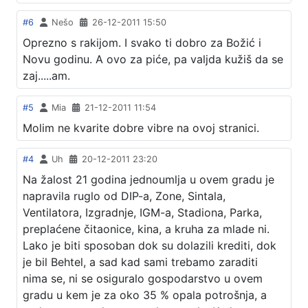
#6
Nešo
26-12-2011 15:50
Oprezno s rakijom. I svako ti dobro za Božić i
Novu godinu. A ovo za piće, pa valjda kužiš da se
zaj.....am.
#5
Mia
21-12-2011 11:54
Molim ne kvarite dobre vibre na ovoj stranici.
#4
Uh
20-12-2011 23:20
Na žalost 21 godina jednoumlja u ovem gradu je
napravila ruglo od DIP-a, Zone, Sintala,
Ventilatora, Izgradnje, IGM-a, Stadiona, Parka,
preplaćene čitaonice, kina, a kruha za mlade ni.
Lako je biti sposoban dok su dolazili krediti, dok
je bil Behtel, a sad kad sami trebamo zaraditi
nima se, ni se osiguralo gospodarstvo u ovem
gradu u kem je za oko 35 % opala potrošnja, a