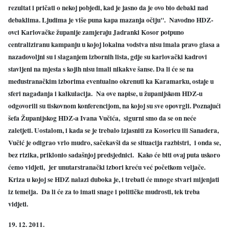
rezultat i pričati o nekoj pobjedi, kad je jasno da je ovo bio debakl nad
debaklima. Ljudima je više puna kapa mazanja očiju". Navodno HDZ-
ovci Karlovačke županije zamjeraju Jadranki Kosor potpuno
centraliziranu kampanju u kojoj lokalna vodstva nisu imala pravo glasa a
nazadovoljni su i slaganjem izbornih lista, gdje su karlovački kadrovi
stavljeni na mjesta s kojih nisu imali nikakve šanse. Da li će se na
međustranačkim izborima eventualno okrenuti ka Karamarku, ostaje u
sferi nagađanja i kalkulacija. Na ove napise, u županijskom HDZ-u
odgovorili su tiskovnom konferencijom, na kojoj su sve opovrgli. Poznajući
šefa Županijskog HDZ-a Ivana Vučića, sigurni smo da se on neće
zaletjeti. Uostalom, i kada se je trebalo izjasniti za Kosoricu ili Sanadera,
Vučić je odigrao vrlo mudro, sačekavši da se situacija razbistri, i onda se,
bez rizika, priklonio sadašnjoj predsjednici. Kako će biti ovaj puta uskoro
ćemo vidjeti, jer unutarstranački izbori kreću već početkom veljače.
Kriza u kojoj se HDZ nalazi duboka je, i trebati će mnoge stvari mijenjati
iz temelja. Da li će za to imati snage i političke mudrosti, tek treba
vidjeti.
19. 12. 2011.