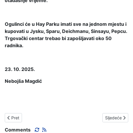
otadašnje vrijeme.
Ogulinci će u Hay Parku imati sve na jednom mjestu i
kupovati u Jysku, Sparu, Deichmanu, Sinsayu, Pepcu.
Trgovački centar trebao bi zapošljavati oko 50
radnika.
23. 10. 2025.
Nebojša Magdić
Prethodni članak: HEY PARK II
Sljedeći člana
Pret
Sljedeće
Comments