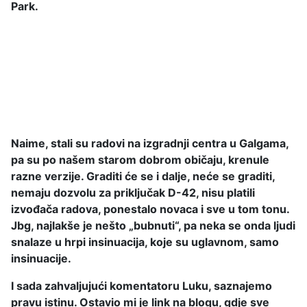
Park.
Naime, stali su radovi na izgradnji centra u Galgama,
pa su po našem starom dobrom običaju, krenule
razne verzije. Graditi će se i dalje, neće se graditi,
nemaju dozvolu za priključak D-42, nisu platili
izvođača radova, ponestalo novaca i sve u tom tonu.
Jbg, najlakše je nešto „bubnuti“, pa neka se onda ljudi
snalaze u hrpi insinuacija, koje su uglavnom, samo
insinuacije.
I sada zahvaljujući komentatoru Luku, saznajemo
pravu istinu. Ostavio mi je link na blogu, gdje sve