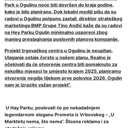
Park u Ogulinu neće biti dovršen do kraja godine,
kako je bilo planirano. Dok lokalni mediji pišu da su
radovi u Ogulinu potpuno zastali, direktor strateškog
marketinga BMP Grupe Tino Anđić kaže da su radovi
na Hey Parku Ogulin minimalno usporeni zbog
manjeg preslagivanja poslovnih planova kompanije.
Projekt trgovačkog centra u Ogulinu je neupitan.
Ulaganje ostaje čvrsto u našem planu. Realno je
očekivati da će otvorenje centra biti pomaknuto za
nekoliko mjeseci te umjesto krajem 2025. planiramo
otvorenje negdje tijekom prve polovice 2026. Ogulin
nam je izrazito važan projekt“.
U Hay Parku, poslovati će po nekadašnjem
legendarnom sloganu Prometa iz Vrbovskog – „U
Marktetu nema, što nema“. Štosna reklama i za