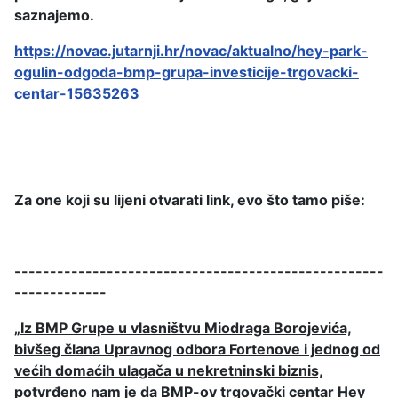
saznajemo.
https://novac.jutarnji.hr/novac/aktualno/hey-park-
ogulin-odgoda-bmp-grupa-investicije-trgovacki-
centar-15635263
Za one koji su lijeni otvarati link, evo što tamo piše:
----------------------------------------------------
-------------
„Iz BMP Grupe u vlasništvu Miodraga Borojevića,
bivšeg člana Upravnog odbora Fortenove i jednog od
većih domaćih ulagača u nekretninski biznis,
potvrđeno nam je da BMP-ov trgovački centar Hey