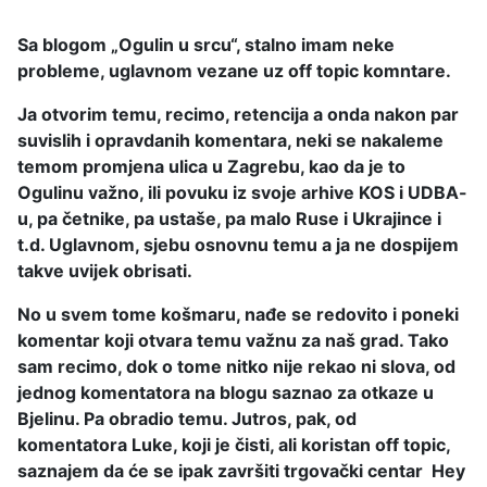
Sa blogom „Ogulin u srcu“, stalno imam neke
probleme, uglavnom vezane uz off topic komntare.
Ja otvorim temu, recimo, retencija a onda nakon par
suvislih i opravdanih komentara, neki se nakaleme
temom promjena ulica u Zagrebu, kao da je to
Ogulinu važno, ili povuku iz svoje arhive KOS i UDBA-
u, pa četnike, pa ustaše, pa malo Ruse i Ukrajince i
t.d. Uglavnom, sjebu osnovnu temu a ja ne dospijem
takve uvijek obrisati.
No u svem tome košmaru, nađe se redovito i poneki
komentar koji otvara temu važnu za naš grad. Tako
sam recimo, dok o tome nitko nije rekao ni slova, od
jednog komentatora na blogu saznao za otkaze u
Bjelinu. Pa obradio temu. Jutros, pak, od
komentatora Luke, koji je čisti, ali koristan off topic,
saznajem da će se ipak završiti trgovački centar Hey