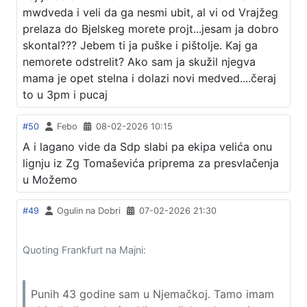
mwdveda i veli da ga nesmi ubit, al vi od Vrajžeg
prelaza do Bjelskeg morete projt...jesam ja dobro
skontal??? Jebem ti ja puške i pištolje. Kaj ga
nemorete odstrelit? Ako sam ja skužil njegva
mama je opet stelna i dolazi novi medved....čeraj
to u 3pm i pucaj
#50
Febo
08-02-2026 10:15
A i lagano vide da Sdp slabi pa ekipa velića onu
lignju iz Zg Tomaševića priprema za presvlačenja
u Možemo
#49
Ogulin na Dobri
07-02-2026 21:30
Quoting Frankfurt na Majni:
Punih 43 godine sam u Njemačkoj. Tamo imam