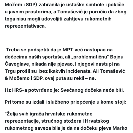
Možem i SDP) zabranila je ustaške simbole i pokliče
u javnim prostorima, a Tomašević je poručio da zbog
toga nisu mogli udovoljiti zahtjevu rukometnih
reprezentativaca.
Treba se podsjetiti da je MPT već nastupao na
dočecima naših sportaša, ali „problematičnu“ Bojnu
Čavoglave, nikada nije pjevao. I njegovi nastupi na
Trgu prošli su bez ikakvih incidenata. Ali Tomašević
& Možemo i SDP, ovaj puta su rekli – ne.
I iz HRS-a potvrđeno je: Svečanog dočeka neće biti.
Pri tome su izdali i službeno priopćenje u kome stoji:
"Želja svih igrača hrvatske rukometne
reprezentacije, stručnog stožera i Hrvatskog
rukometnog saveza bila je da na dočeku pjeva Marko