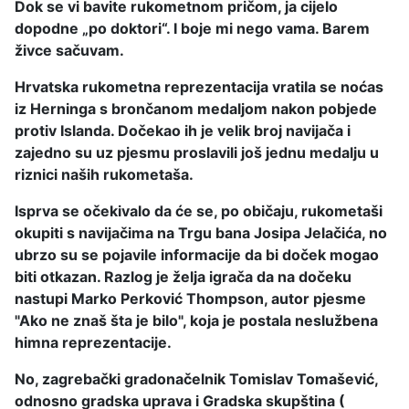
Dok se vi bavite rukometnom pričom, ja cijelo
dopodne „po doktori“. I boje mi nego vama. Barem
živce sačuvam.
Hrvatska rukometna reprezentacija vratila se noćas
iz Herninga s brončanom medaljom nakon pobjede
protiv Islanda. Dočekao ih je velik broj navijača i
zajedno su uz pjesmu proslavili još jednu medalju u
riznici naših rukometaša.
Isprva se očekivalo da će se, po običaju, rukometaši
okupiti s navijačima na Trgu bana Josipa Jelačića, no
ubrzo su se pojavile informacije da bi doček mogao
biti otkazan. Razlog je želja igrača da na dočeku
nastupi Marko Perković Thompson, autor pjesme
"Ako ne znaš šta je bilo", koja je postala neslužbena
himna reprezentacije.
No, zagrebački gradonačelnik Tomislav Tomašević,
odnosno gradska uprava i Gradska skupština (