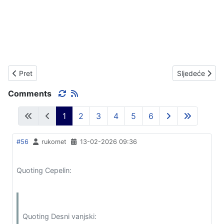
Prethodni članak: NOVO, NOVO, NOVO. USKORO OTVORENJE 
Sljedeći čla
Pret
Sljedeće
Comments
1
2
3
4
5
6
#56
rukomet
13-02-2026 09:36
Quoting Cepelin:
Quoting Desni vanjski: