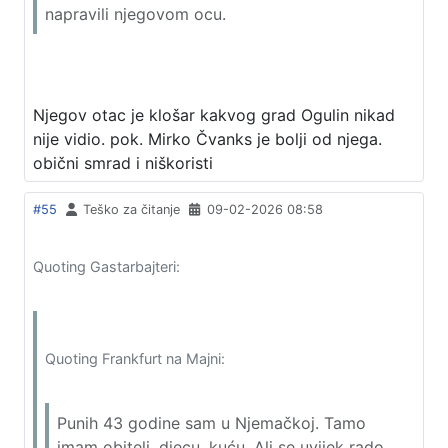
napravili njegovom ocu.
Njegov otac je klošar kakvog grad Ogulin nikad
nije vidio. pok. Mirko Čvanks je bolji od njega.
obični smrad i niškoristi
#55
Teško za čitanje
09-02-2026 08:58
Quoting Gastarbajteri:
Quoting Frankfurt na Majni:
Punih 43 godine sam u Njemačkoj. Tamo
imam obitelj, djecu, kuću. Ali se uvijek rado