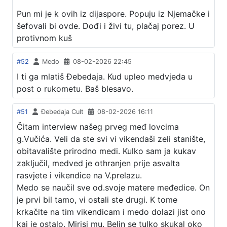
Pun mi je k ovih iz dijaspore. Popuju iz Njemačke i
šefovali bi ovde. Dođi i živi tu, plačaj porez. U
protivnom kuš
#52
Medo
08-02-2026 22:45
I ti ga mlatiš Đebedaja. Kud upleo medvjeda u
post o rukometu. Baš blesavo.
#51
Đebedaja Cult
08-02-2026 16:11
Čitam interview našeg prveg međ lovcima
g.Vučića. Veli da ste svi vi vikendaši zeli stanište,
obitavalište prirodno medi. Kulko sam ja kukav
zaključil, medved je othranjen prije asvalta
rasvjete i vikendice na V.prelazu.
Medo se naučil sve od.svoje matere međedice. On
je prvi bil tamo, vi ostali ste drugi. K tome
krkačite na tim vikendicam i medo dolazi jist ono
kaj je ostalo. Mirisi mu. Belin se tulko skukal oko