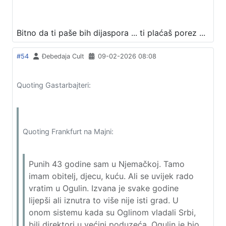
Bitno da ti paše bih dijaspora ... ti plaćaš porez ...
#54
Đebedaja Cult
09-02-2026 08:08
Quoting Gastarbajteri:
Quoting Frankfurt na Majni:
Punih 43 godine sam u Njemačkoj. Tamo
imam obitelj, djecu, kuću. Ali se uvijek rado
vratim u Ogulin. Izvana je svake godine
lijepši ali iznutra to više nije isti grad. U
onom sistemu kada su Oglinom vladali Srbi,
bili direktori u većini poduzeća, Ogulin je bio