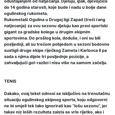
odustajanjem od natjecanja. Djeluju, ipak, djevojčice
do 14 godina starosti, koje bude i nadu u bolje dane
ogulinskog rukometa.
Rukometaši Ogulina u Drugoj ligi Zapad (treći rang
natjecanja) za ovu sezonu djeluju kao pravi sportski
gigant za gradske kolege u drugim ekipnim
sportovima. Do prošlog kola, doduše, i oni su bili
posljednji, ali su trećom pobjedom u sezoni bodovno
sustigli druge ekipe riječkog Zameta i Karlovca II pa
sada s njima dijele tri posljednje pozicije, a
zahvaljujući gol-razlici i nisu više na samom začelju.
TENIS
Dakako, ovaj tekst odnosi se isključivo na trenutačnu
situaciju ogulinskog ekipnog sporta, koju odgovorni
ne bi smjeli tek tako ignorirati kao “lošu sezonu”, jer
takav niz loših rezultata zaista se vrlo rijetko, ako i