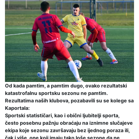
Od kada pamtim, a pamtim dugo, ovako rezultatski
katastrofalnu sportsku sezonu ne pamtim.
Rezultatima naših klubova, pozabavili su se kolege sa
Kaportala:
Sportski statističari, kao i obični ljubitelji sporta,
često posebnu pažnju obraćaju na iznimne slučajeve
ekipa koje sezonu završavaju bez ijednog poraza ili,
čak i više, one koji imaju tako loše sezone da ne