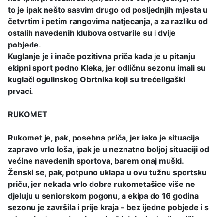
to je ipak nešto sasvim drugo od posljednjih mjesta u
četvrtim i petim rangovima natjecanja, a za razliku od
ostalih navedenih klubova ostvarile su i dvije
pobjede.
Kuglanje je i inače pozitivna priča kada je u pitanju
ekipni sport podno Kleka, jer odličnu sezonu imali su
kuglači ogulinskog Obrtnika koji su trećeligaški
prvaci.
RUKOMET
Rukomet je, pak, posebna priča, jer iako je situacija
zapravo vrlo loša, ipak je u neznatno boljoj situaciji od
većine navedenih sportova, barem onaj muški.
Ženski se, pak, potpuno uklapa u ovu tužnu sportsku
priču, jer nekada vrlo dobre rukometašice više ne
djeluju u seniorskom pogonu, a ekipa do 16 godina
sezonu je završila i prije kraja – bez ijedne pobjede i s