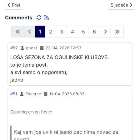
Prethodni članak: AMERIČKI NOSAČ ZRAKOPLOVA, PONOVNO
Sljedeći čla
Pret
Sljedeće
Comments
1
2
3
4
5
6
#52
ghost
22-04-2026 12:53
LOŠA SEZONA ZA OGULINSKE KLUBOVE.
to je tema post.
a svi samo o nogometu,
jadno
#51
Pitam te
11-04-2026 08:33
Quoting crven fesic:
Kaj vam jos uvik ni jasno zac nima novac za
sport?