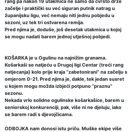
rang pa nakon 19 utakmica ne samo da čvrsto drže
začelje i praktički su već siguran putnik natrag u
županijsku ligu, već nemaju niti jednu pobjedu u
sezoni, uz tek tri ostvarena remija.
Pred njima je, doduše, još desetak utakmica u kojoj
se mogu nadati barem jednoj utješnoj pobjedi.
KOŠARKA je u Ogulinu na najnižim granama.
Košarkaši se natjeću u Drugoj ligi Centar (treći rang
natjecanja) kolo prije kraja “zabetonirani” na začelju s
omjerom 0-21. Pred njima je, dakle, tek jedan susret
u kojem mogu možda izbjeći potpuno “praznu”
sezonu.
Nekada vrlo solidne ogulinske košarkašice, barem u
seniorskoj konkurenciji, pak, više ni ne djeluju, iako
se barem radi s djevojčicama.
ODBOJKA nam donosi istu priču. Muške ekipe više