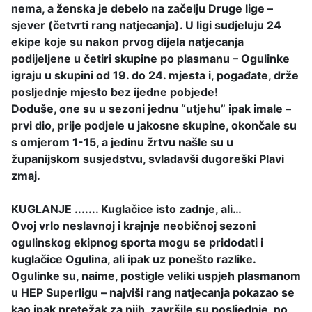
nema, a ženska je debelo na začelju Druge lige –
sjever (četvrti rang natjecanja). U ligi sudjeluju 24
ekipe koje su nakon prvog dijela natjecanja
podijeljene u četiri skupine po plasmanu – Ogulinke
igraju u skupini od 19. do 24. mjesta i, pogađate, drže
posljednje mjesto bez ijedne pobjede!
Doduše, one su u sezoni jednu “utjehu” ipak imale –
prvi dio, prije podjele u jakosne skupine, okončale su
s omjerom 1-15, a jedinu žrtvu našle su u
županijskom susjedstvu, svladavši dugoreški Plavi
zmaj.
KUGLANJE ....... Kuglačice isto zadnje, ali…
Ovoj vrlo neslavnoj i krajnje neobičnoj sezoni
ogulinskog ekipnog sporta mogu se pridodati i
kuglačice Ogulina, ali ipak uz ponešto razlike.
Ogulinke su, naime, postigle veliki uspjeh plasmanom
u HEP Superligu – najviši rang natjecanja pokazao se
kao ipak pretežak za njih, završile su posljednje, no