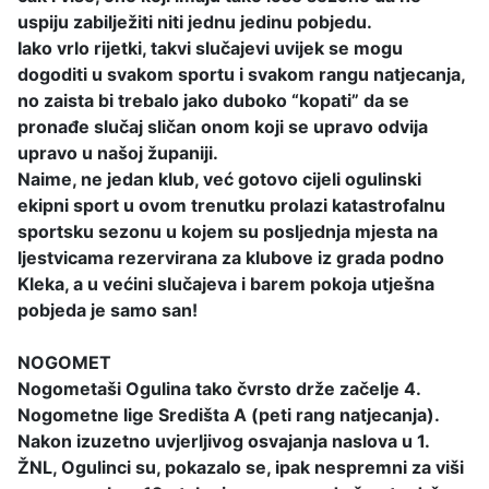
uspiju zabilježiti niti jednu jedinu pobjedu.
Iako vrlo rijetki, takvi slučajevi uvijek se mogu
dogoditi u svakom sportu i svakom rangu natjecanja,
no zaista bi trebalo jako duboko “kopati” da se
pronađe slučaj sličan onom koji se upravo odvija
upravo u našoj županiji.
Naime, ne jedan klub, već gotovo cijeli ogulinski
ekipni sport u ovom trenutku prolazi katastrofalnu
sportsku sezonu u kojem su posljednja mjesta na
ljestvicama rezervirana za klubove iz grada podno
Kleka, a u većini slučajeva i barem pokoja utješna
pobjeda je samo san!
NOGOMET
Nogometaši Ogulina tako čvrsto drže začelje 4.
Nogometne lige Središta A (peti rang natjecanja).
Nakon izuzetno uvjerljivog osvajanja naslova u 1.
ŽNL, Ogulinci su, pokazalo se, ipak nespremni za viši