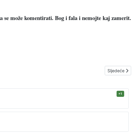
a se može komentirati. Bog i fala i nemojte kaj zamerit.
Sljedeći člana
Sljedeće
+1