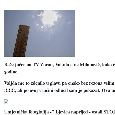
Reče jučer na TV Zoran, Vakula a ne Milanović, kako će O
godine.
Valjda me to zdenilo u glavu pa onako bez rezona veli
!!!!!!!, ali po ovoj vrućini odlučil sam je pokazat. Ova
Umjetnička fotogtafija -" Ljevica naprijed - ostali ST