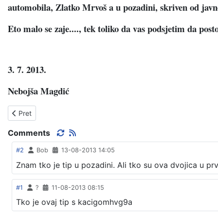
automobila, Zlatko Mrvoš a u pozadini, skriven od jav
Eto malo se zaje...., tek toliko da vas podsjetim da po
3. 7. 2013.
Nebojša Magdić
Prethodni članak: SRETAN PRAZNIK
Pret
Comments
#2
Bob
13-08-2013 14:05
Znam tko je tip u pozadini. Ali tko su ova dvojica u pr
#1
?
11-08-2013 08:15
Tko je ovaj tip s kacigomhvg9a