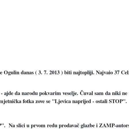
gulin danas ( 3. 7. 2013 ) biti najtopliji. Najvaio 37 Celz
m - ajde da narodu pokvarim veselje. Čuval sam da niki n
 umjetnička fotka zove se "Ljevica naprijed - ostali STOP".
OP". Na slici u prvom redu prodavač glazbe i ZAMP-autors