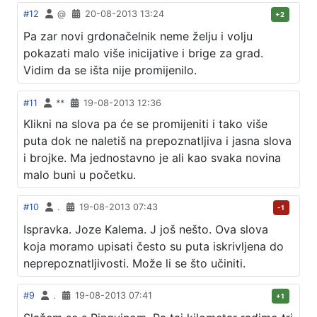
#12
@
20-08-2013 13:24
+2
Pa zar novi grdonačelnik neme želju i volju
pokazati malo više inicijative i brige za grad.
Vidim da se išta nije promijenilo.
#11
**
19-08-2013 12:36
Klikni na slova pa će se promijeniti i tako više
puta dok ne naletiš na prepoznatljiva i jasna slova
i brojke. Ma jednostavno je ali kao svaka novina
malo buni u početku.
#10
.
19-08-2013 07:43
-1
Ispravka. Joze Kalema. J još nešto. Ova slova
koja moramo upisati često su puta iskrivljena do
neprepoznatljivosti. Može li se što učiniti.
#9
.
19-08-2013 07:41
+1