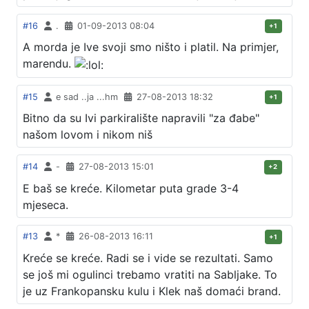
#16
.
01-09-2013 08:04
+1
A morda je Ive svoji smo ništo i platil. Na primjer,
marendu.
#15
e sad ..ja ...hm
27-08-2013 18:32
+1
Bitno da su Ivi parkiralište napravili "za đabe"
našom lovom i nikom niš
#14
-
27-08-2013 15:01
+2
E baš se kreće. Kilometar puta grade 3-4
mjeseca.
#13
*
26-08-2013 16:11
+1
Kreće se kreće. Radi se i vide se rezultati. Samo
se još mi ogulinci trebamo vratiti na Sabljake. To
je uz Frankopansku kulu i Klek naš domaći brand.