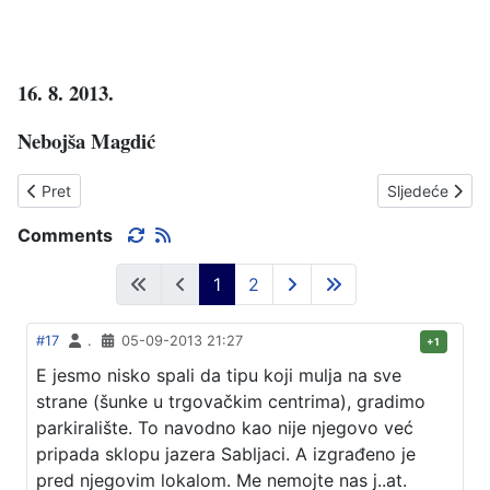
16. 8. 2
013.
Nebojša Magdić
Prethodni članak: DAN HRVATSKIH MUČENIKA
Sljedeći čla
Pret
Sljedeće
Comments
1
2
#17
.
05-09-2013 21:27
+1
E jesmo nisko spali da tipu koji mulja na sve
strane (šunke u trgovačkim centrima), gradimo
parkiralište. To navodno kao nije njegovo već
pripada sklopu jazera Sabljaci. A izgrađeno je
pred njegovim lokalom. Me nemojte nas j..at.