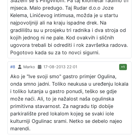
Slažem se s Pingvinom. Pa taj kilometar radimo tri
mjseca. Malo predugo. Taj Rudar d.o.o Joze
Kelema, Linićevog intimusa, možda je u startu
najpovoljniji ali na kraju ispadne drek. Na
gradilištu su u prosjeku tri radnika i dva stroja od
kojih jednog ni ne pale. Kod ovakvih i sličnih
ugovora trebali bi odrediti i rok završetka radova.
Pogotovo kada su za to novci sigurni.
#8
Marko
17-08-2013 22:01
+1
Ako je "Ive svoji smo" gastro primjer Ogulina,
onda smno jadni. Toliko neukusa u uređenju lokala
i toliko lutanja u gastro ponudi, teško se gdje
može naći. Ali, to je nažalost naša ogulinska
primitivna stavarnost. Za nagradu tip dobije
parkiralište pred lokalom kojeg se svaki iole
kulturniji Ogulinac srami. Netko se debelo najeo
marendi.