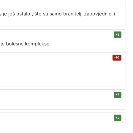
 je još ostalo , što su samo branitelji zapovjednici i
+6
oje bolesne komplekse.
-10
+7
+2