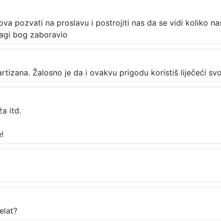
va pozvati na proslavu i postrojiti nas da se vidi koliko nas
dragi bog zaboravio
izana. Žalosno je da i ovakvu prigodu koristiš liječeći sv
a itd.
!
elat?