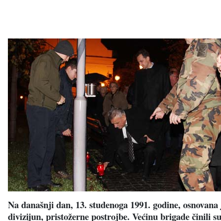
Na današnji dan
, 13. studenoga 1991. godine, osnovana 
divizijun, pristožerne postrojbe. Većinu brigade činili s