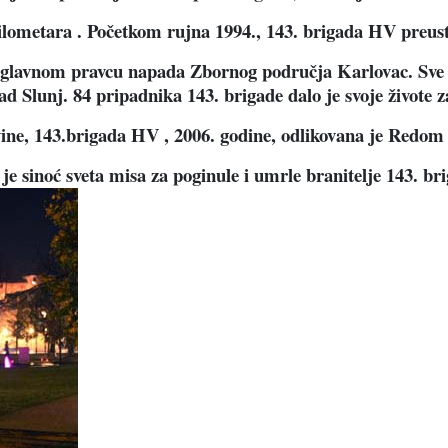
 kilometara . Početkom rujna 1994., 143. brigada HV preu
a glavnom pravcu napada Zbornog područja Karlovac. Sve z
rad Slunj. 84 pripadnika 143. brigade dalo je svoje živote
ine, 143.brigada HV , 2006. godine, odlikovana je Redom
 je sinoć sveta misa za poginule i umrle branitelje 143. br