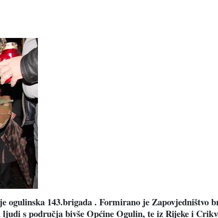
je ogulinska 143.brigada . Formirano je Zapovjedništvo bri
u ljudi s područja bivše Općine Ogulin, te iz Rijeke i Crikv