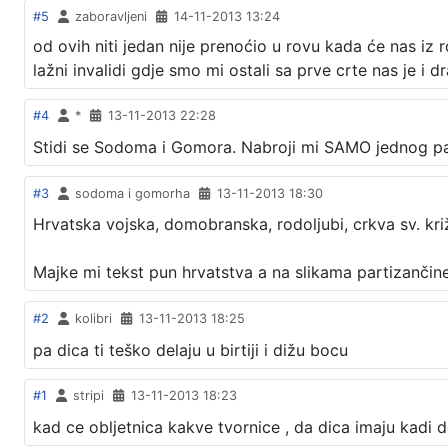
#5
zaboravljeni
14-11-2013 13:24
od ovih niti jedan nije prenoćio u rovu kada će nas iz ro
lažni invalidi gdje smo mi ostali sa prve crte nas je i 
#4
*
13-11-2013 22:28
Stidi se Sodoma i Gomora. Nabroji mi SAMO jednog part
#3
sodoma i gomorha
13-11-2013 18:30
Hrvatska vojska, domobranska, rodoljubi, crkva sv. križ
Majke mi tekst pun hrvatstva a na slikama partizančine
#2
kolibri
13-11-2013 18:25
pa dica ti teško delaju u birtiji i dižu bocu
#1
stripi
13-11-2013 18:23
kad ce obljetnica kakve tvornice , da dica imaju kadi d