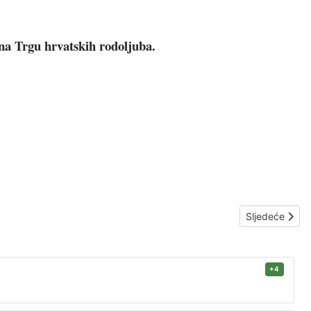
 na Trgu hrvatskih rodoljuba.
Sljedeći čla
Sljedeće
+4