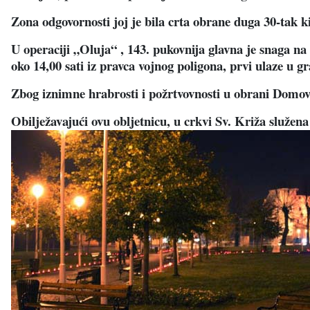
Zona odgovornosti joj je bila crta obrane duga 30-tak
U operaciji „Oluja“ , 143. pukovnija glavna je snaga n
oko 14,00 sati iz pravca vojnog poligona, prvi ulaze u g
Zbog iznimne hrabrosti i požrtvovnosti u obrani Domov
Obilježavajući ovu obljetnicu, u crkvi Sv. Križa služena