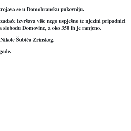
strojava se u Domobransku pukovniju.
adaće izvršava više nego uspješno te njezini pripadnici
 za slobodu Domovine, a oko 350 ih je ranjeno.
 Nikole Šubića Zrinskog.
igade.