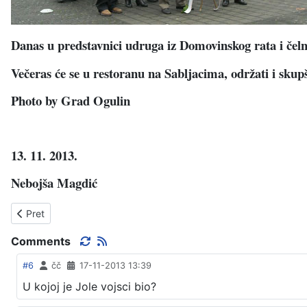
Danas u predstavnici udruga iz Domovinskog rata i čelni
Večeras će se u restoranu na Sabljacima, održati i sku
Photo by Grad Ogulin
13. 11. 2013.
Nebojša Magdić
Prethodni članak: SABORSKO - TUŽNA OBLJETNICA
Pret
Comments
#6
čč
17-11-2013 13:39
U kojoj je Jole vojsci bio?