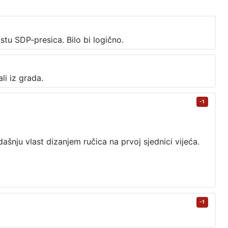
tu SDP-presica. Bilo bi logično.
li iz grada.
-1
adašnju vlast dizanjem ručica na prvoj sjednici vijeća.
-1