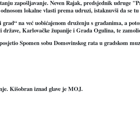
 pitanju zapošljavanje. Neven Rajak, predsjednik udruge "
odnosom lokalne vlasti prema udruzi, istaknuvši da se tu n
i grad“ na već uobićajenom druženju s građanima, a potom
i države, Karlovačke županije i Grada Ogulina, te zamol
e posjetio Spomen sobu Domovinskog rata u gradskom muze
anje. Kišobran iznad glave je MOJ.