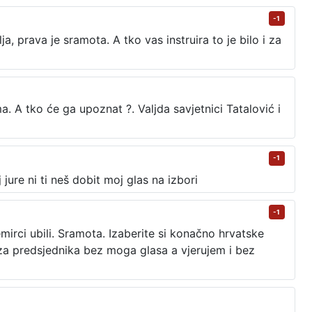
-1
a, prava je sramota. A tko vas instruira to je bilo i za
ma. A tko će ga upoznat ?. Valjda savjetnici Tatalović i
-1
jure ni ti neš dobit moj glas na izbori
-1
mirci ubili. Sramota. Izaberite si konačno hrvatske
a za predsjednika bez moga glasa a vjerujem i bez