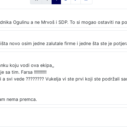
nika Ogulinu a ne Mrvoš i SDP. To si mogao ostaviti na pos
išta novo osim jedne zalutale firme i jedne šta ste je potjera
anku koju vodi ova ekipa,,
a tim. Farsa !!!!!!!!!!!
di a svi vede ???????? Vukelja vi ste prvi koji ste podržali s
vam nema premca.