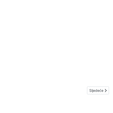
Sljedeći član
Sljedeće