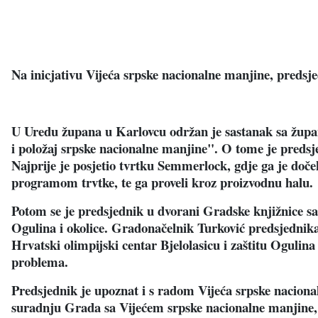
Na inicjativu Vijeća srpske nacionalne manjine, predsj
U Uredu župana u Karlovcu održan je sastanak sa župa
i položaj srpske nacionalne manjine". O tome je predsj
Najprije je posjetio tvrtku Semmerlock, gdje ga je do
programom trvtke, te ga proveli kroz proizvodnu halu.
Potom se je predsjednik u dvorani Gradske knjižnice sa
Ogulina i okolice. Gradonačelnik Turković predsjednika
Hrvatski olimpijski centar Bjelolasicu i zaštitu Ogulina
problema.
Predsjednik je upoznat i s radom Vijeća srpske nacio
suradnju Grada sa Vijećem srpske nacionalne manjine,