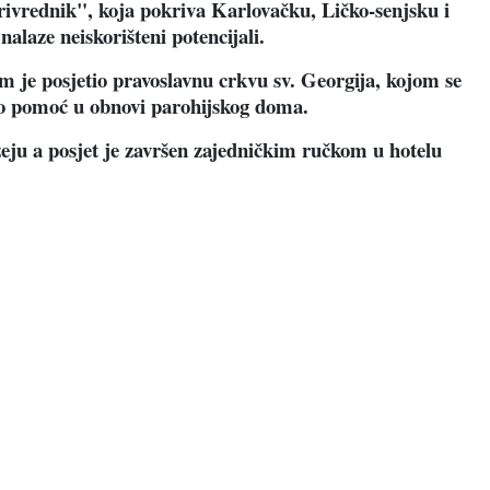
Privrednik", koja pokriva Karlovačku, Ličko-senjsku i
alaze neiskorišteni potencijali.
 je posjetio pravoslavnu crkvu sv. Georgija, kojom se
io pomoć u obnovi parohijskog doma.
ju a posjet je završen zajedničkim ručkom u hotelu