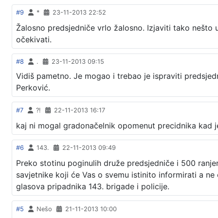
#9
*
23-11-2013 22:52
Žalosno predsjedniče vrlo žalosno. Izjaviti tako nešto u
očekivati.
#8
.
23-11-2013 09:15
Vidiš pametno. Je mogao i trebao je ispraviti predsjednik
Perković.
#7
?!
22-11-2013 16:17
kaj ni mogal gradonačelnik opomenut precidnika kad je bi
#6
143.
22-11-2013 09:49
Preko stotinu poginulih druže predsjedniče i 500 ranjen
savjetnike koji će Vas o svemu istinito informirati a 
glasova pripadnika 143. brigade i policije.
#5
Nešo
21-11-2013 10:00