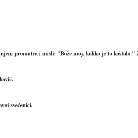
njem promatra i misli: "Bože moj, koliko je to koštalo." 
ković.
vni svećenici.