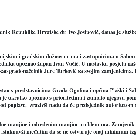
ednik Republike Hrvatske dr. Ivo Josipović, danas je služ
nijskim i gradskim dužnosnicima i zastupnicima u Saboru
ednika upoznao župan Ivan Vučić. U nastavku posjeta našoj
čekao gradonačelnik Jure Turković sa svojim zamjenicima.
stao s predstavnicima Grada Ogulina i općina Plaški i Sa
 je ukratko upoznao s prioritetima i zamolio njegovu pom
 od poplave, izrazivši nadu da će predsjednik autoritetom 
nalne manjine i određenim manjim problemima. Zamjenik 
 istaknuvši međutim da se ne ostvaruje onaj minimum izg