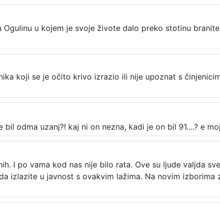
 Ogulinu u kojem je svoje živote dalo preko stotinu branitelj
a koji se je očito krivo izrazio ili nije upoznat s činjenici
l odma uzanj?! kaj ni on nezna, kadi je on bil 91....? e moj 
ih. I po vama kod nas nije bilo rata. Ove su ljude valjda sve
ne da izlazite u javnost s ovakvim lažima. Na novim izborim