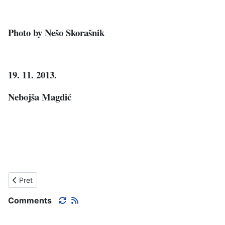
Photo by Nešo Skorašnik
19. 11. 2013.
Nebojša Magdić
Prethodni članak: ŠAHTA, DRVO I KONCERT ZA VUČNICU
Pret
Comments