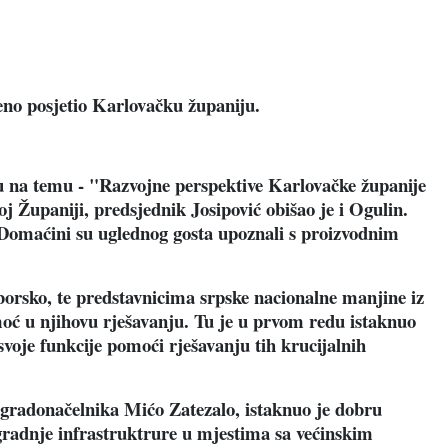
beno posjetio Karlovačku županiju.
 na temu - "Razvojne perspektive Karlovačke županije
 Županiji, predsjednik Josipović obišao je i Ogulin.
 Domaćini su uglednog gosta upoznali s proizvodnim
borsko, te predstavnicima srpske nacionalne manjine iz
oć u njihovu rješavanju. Tu je u prvom redu istaknuo
svoje funkcije pomoći rješavanju tih krucijalnih
gradonačelnika Mićo Zatezalo, istaknuo je dobru
radnje infrastruktrure u mjestima sa većinskim