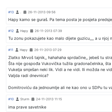
#13
.
26-11-2013 09:56
Hapy kamo se guraš. Pa tema posta je posjeta predsjed
#12
Hapy
26-11-2013 07:39
Tu zonu pokazujete kao malo dijete guzicu,,,, a u njoj n
#11
Hapy
26-11-2013 07:29
Zlatko Mrvoš tajnik,, hahahaha sprdačine,, jebeš tu str
Šta nije gospođa Vukovička tužila gradonačelnika, šta je s
Vukelja smješan neki lik. Vidi a ne vidi. Ili možda ne vi
Valjda radi dnevnica?
Domitroviću da jednoumlje ali ne kao ono u SDPu tu 
#10
Sturm
24-11-2013 11:15
ima prave savetnike