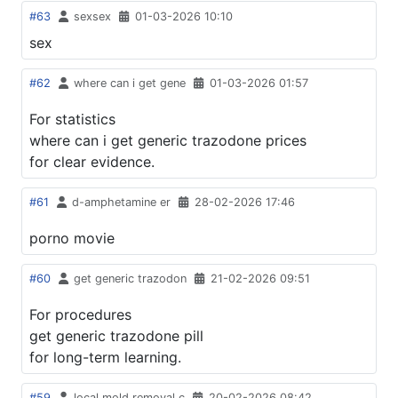
#63
sexsex
01-03-2026 10:10
sex
#62
where can i get gene
01-03-2026 01:57
For statistics
where can i get generic trazodone prices
for clear evidence.
#61
d-amphetamine er
28-02-2026 17:46
porno movie
#60
get generic trazodon
21-02-2026 09:51
For procedures
get generic trazodone pill
for long-term learning.
#59
local mold removal c
20-02-2026 08:42