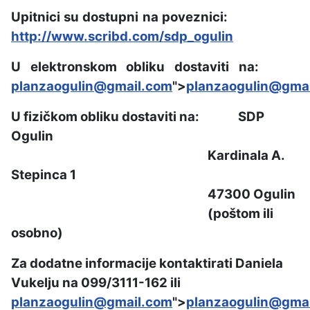
Upitnici su dostupni na poveznici:
http://www.scribd.com/sdp_ogulin
U elektronskom obliku dostaviti na:
planzaogulin@gmail.com
">
planzaogulin@gma
U fizičkom obliku dostaviti na: SDP
Ogulin
Kardinala A.
Stepinca 1
47300 Ogulin
(poštom ili
osobno)
Za dodatne informacije kontaktirati Daniela
Vukelju na 099/3111-162 ili
planzaogulin@gmail.com
">
planzaogulin@gma