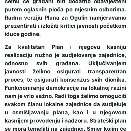
čemu će građani biti dodatno obaviješteni
putem oglasnih ploča po mjesnim odborima.
Radnu verziju Plana za Ogulin namjeravamo
prezentirati i izložiti kritici javnosti početkom
iduće godine.
Za kvalitetan Plan i njegovu kasniju
realizaciju nužno je sudjelovanje zajednice,
odnosno svih građana. Uključivanjem
javnosti želimo osigurati transparentan
proces, te osigurati konsenzus svih dionika.
Funkcioniranje demokracije na lokalnoj razini
nam je vrlo važno. Radi toga želimo omogućiti
svakom članu lokalne zajednice da sudjeluje
u osmišljavanju plana, kao i u njegovom
kasnijem provođenju i nadzoru. Strateški plan
se mora temeljiti na zajednici. Smjer kojim će