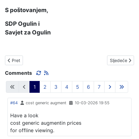
S poštovanjem,
SDP Ogulin i
Savjet za Ogulin
Prethodni članak: RAČUNALO DEFINITIVNO KREPALO
Sljedeći čla
Pret
Sljedeće
Comments
1
2
3
4
5
6
7
#64
cost generic augment
10-03-2026 19:55
Have a look
cost generic augmentin prices
for offline viewing.