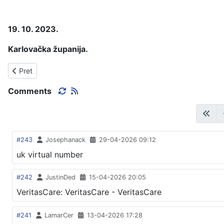
19. 10. 2023.
Karlovačka županija.
Prethodni članak: O VRTIĆU, PLAĆAMA, ISPRIKAMA.
Pret
Comments
#243
Josephanack
29-04-2026 09:12
uk virtual number
#242
JustinDed
15-04-2026 20:05
VeritasCare: VeritasCare - VeritasCare
#241
LamarCer
13-04-2026 17:28