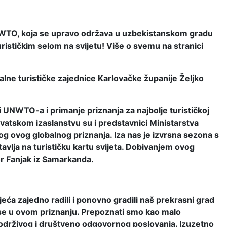
 UNWTO, koja se upravo održava u uzbekistanskom gradu
rističkim selom na svijetu! Više o svemu na stranici
alne turističke zajednice Karlovačke županije Željko
ni UNWTO-a i primanje priznanja za najbolje turističkoj
hrvatskom izaslanstvu su i predstavnici Ministarstva
og ovog globalnog priznanja. Iza nas je izvrsna sezona s
tavlja na turističku kartu svijeta. Dobivanjem ovog
tor Fanjak iz Samarkanda.
jeća zajedno radili i ponovno gradili naš prekrasni grad
e se u ovom priznanju. Prepoznati smo kao malo
ti održivog i društveno odgovornog poslovanja. Izuzetno