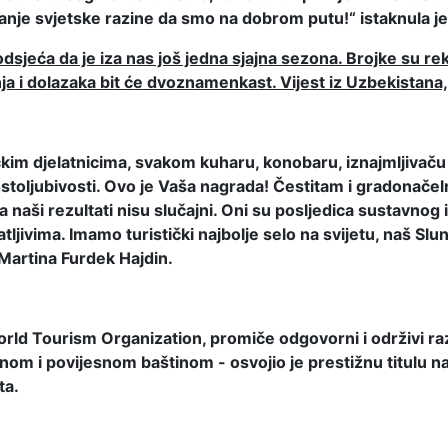
nje svjetske razine da smo na dobrom putu!“ istaknula je
sjeća da je iza nas još jedna sjajna sezona. Brojke su re
ja i dolazaka bit će dvoznamenkast. Vijest iz Uzbekistana
ičkim djelatnicima, svakom kuharu, konobaru, iznajmljivaču
 gostoljubivosti. Ovo je Vaša nagrada! Čestitam i gradonačel
naši rezultati nisu slučajni. Oni su posljedica sustavnog i
ljivima. Imamo turistički najbolje selo na svijetu, naš Slunj
 Martina Furdek Hajdin.
d Tourism Organization, promiče odgovorni i održivi razv
 i povijesnom baštinom - osvojio je prestižnu titulu najbo
ta.