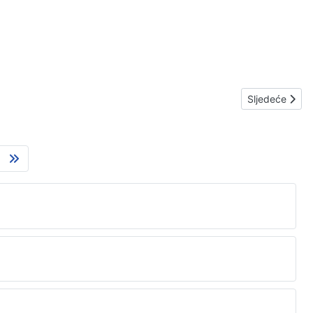
Sljedeći čla
Sljedeće