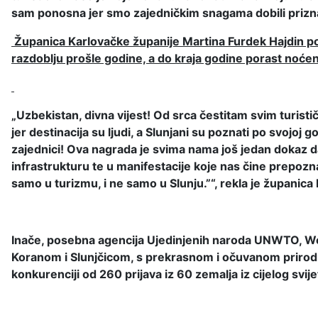
sam ponosna jer smo zajedničkim snagama dobili prizna
Županica Karlovačke županije Martina Furdek Hajdin pod
razdoblju prošle godine, a do kraja godine porast noćen
„Uzbekistan, divna vijest! Od srca čestitam svim turist
jer destinacija su ljudi, a Slunjani su poznati po svojoj
zajednici! Ova nagrada je svima nama još jedan dokaz da 
infrastrukturu te u manifestacije koje nas čine prepoznat
samo u turizmu, i ne samo u Slunju.”“, rekla je županica
Inače, posebna agencija Ujedinjenih naroda UNWTO, Worl
Koranom i Slunjčicom, s prekrasnom i očuvanom prirodnom
konkurenciji od 260 prijava iz 60 zemalja iz cijelog svije