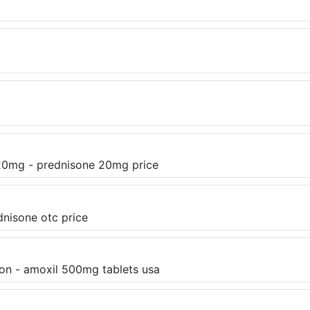
 20mg - prednisone 20mg price
dnisone otc price
ion - amoxil 500mg tablets usa