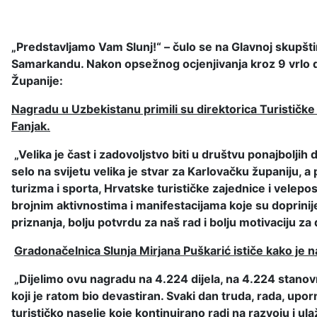
„Predstavljamo Vam Slunj!“ – čulo se na Glavnoj skupšt
Samarkandu. Nakon opsežnog ocjenjivanja kroz 9 vrlo det
Županije:
Nagradu u Uzbekistanu primili su direktorica Turističke
Fanjak.
„Velika je čast i zadovoljstvo biti u društvu ponajbolji
selo na svijetu velika je stvar za Karlovačku županiju, 
turizma i sporta, Hrvatske turističke zajednice i velep
brojnim aktivnostima i manifestacijama koje su doprinije
priznanja, bolju potvrdu za naš rad i bolju motivaciju za
Gradonačelnica Slunja Mirjana Puškarić ističe kako je n
„Dijelimo ovu nagradu na 4.224 dijela, na 4.224 stanovn
koji je ratom bio devastiran. Svaki dan truda, rada, up
turističko naselje koje kontinuirano radi na razvoju i u