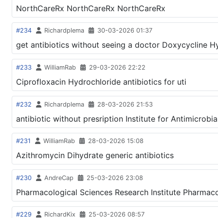
NorthCareRx NorthCareRx NorthCareRx
#234
Richardplema
30-03-2026 01:37
get antibiotics without seeing a doctor Doxycycline Hy
#233
WilliamRab
29-03-2026 22:22
Ciprofloxacin Hydrochloride antibiotics for uti
#232
Richardplema
28-03-2026 21:53
antibiotic without presription Institute for Antimicrobi
#231
WilliamRab
28-03-2026 15:08
Azithromycin Dihydrate generic antibiotics
#230
AndreCap
25-03-2026 23:08
Pharmacological Sciences Research Institute Pharmacol
#229
RichardKix
25-03-2026 08:57