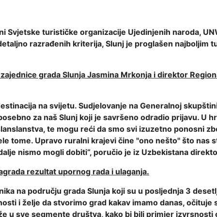
ini Svjetske turističke organizacije Ujedinjenih naroda,
aljno razrađenih kriterija, Slunj je proglašen najboljim tu
 zajednice grada Slunja Jasmina Mrkonja i direktor Region
h destinacija na svijetu. Sudjelovanje na Generalnoj skupšti
a posebno za naš Slunj koji je savršeno odradio prijavu. U 
oslanslanstva, te mogu reći da smo svi izuzetno ponosni zb
le tome. Upravo ruralni krajevi čine "ono nešto" što nas s
 dalje nismo mogli dobiti“, poručio je iz Uzbekistana direk
agrada rezultat upornog rada i ulaganja.
ika na području grada Slunja koji su u posljednja 3 desetl
ornosti i želje da stvorimo grad kakav imamo danas, očituj
laže u sve segmente društva, kako bi bili primjer izvrsnos