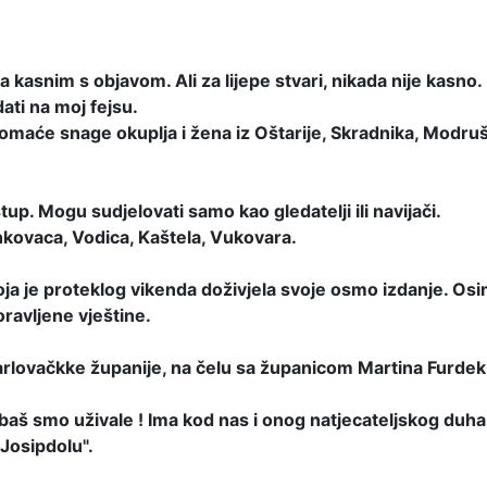
kasnim s objavom. Ali za lijepe stvari, nikada nije kasno.
ati na moj fejsu.
domaće snage okuplja i žena iz Oštarije, Skradnika, Modruša
p. Mogu sudjelovati samo kao gledatelji ili navijači.
Vinkovaca, Vodica, Kaštela, Vukovara.
koja je proteklog vikenda doživjela svoje osmo izdanje. Osi
ravljene vještine.
 Karlovačkke županije, na čelu sa županicom Martina Furdek 
.. baš smo uživale ! Ima kod nas i onog natjecateljskog du
 Josipdolu".