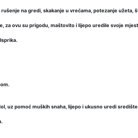
 rušenje na gredi, skakanje u vrećama, potezanje užeta, 
a ovu su prigodu, maštovito i lijepo uredile svoje mjest
Isprika.
gom.
ol, uz pomoć muških snaha, lijepo i ukusno uredi središte
u.