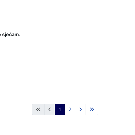
o sjećam.
1
2