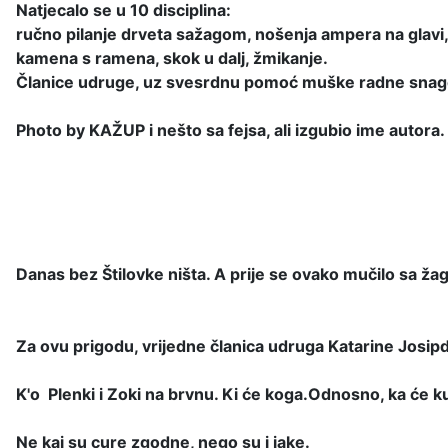
Natjecalo se u 10 disciplina:
ručno pilanje drveta sažagom, nošenja ampera na glavi,
kamena s ramena, skok u dalj, žmikanje.
Članice udruge, uz svesrdnu pomoć muške radne snage, z
Photo by KAŽUP i nešto sa fejsa, ali izgubio ime autora. 
Danas bez Štilovke ništa. A prije se ovako mučilo sa ža
Za ovu prigodu, vrijedne članica udruga Katarine Josipd
K'o Plenki i Zoki na brvnu. Ki će koga.Odnosno, ka će k
Ne kaj su cure zgodne, nego su i jake.