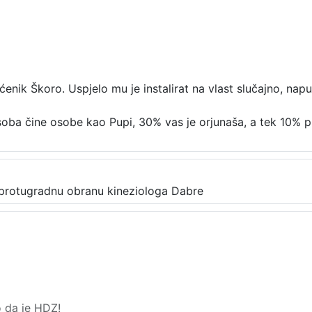
ćenik Škoro. Uspjelo mu je instalirat na vlast slučajno, nap
oba čine osobe kao Pupi, 30% vas je orjunaša, a tek 10% pr
 protugradnu obranu kineziologa Dabre
o da je HDZ!