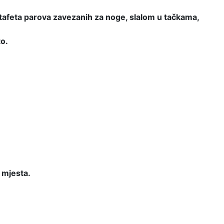
štafeta parova zavezanih za noge, slalom u tačkama,
o.
 mjesta.