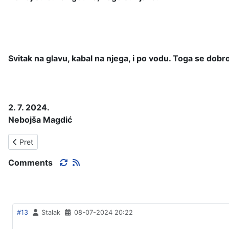
Svitak na glavu, kabal na njega, i po vodu. Toga se dobr
2. 7. 2024.
Nebojša Magdić
Prethodni članak: ZVUCI TAMBURICA U OGULINU.
Pret
Comments
#13
Stalak
08-07-2024 20:22