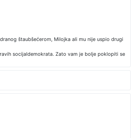
udranog štaubšećerom, Milojka ali mu nije uspio drugi
avih socijaldemokrata. Zato vam je bolje poklopiti se