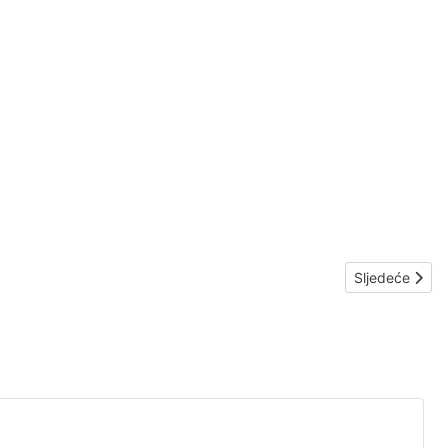
Sljedeći član
Sljedeće