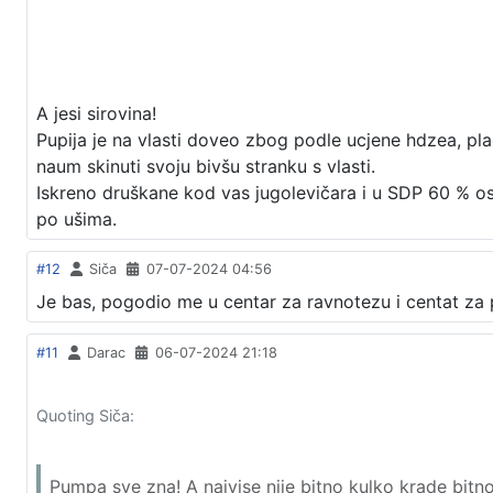
A jesi sirovina!
Pupija je na vlasti doveo zbog podle ucjene hdzea, pla
naum skinuti svoju bivšu stranku s vlasti.
Iskreno druškane kod vas jugolevičara i u SDP 60 % os
po ušima.
#12
Siča
07-07-2024 04:56
Je bas, pogodio me u centar za ravnotezu i centat za
#11
Darac
06-07-2024 21:18
Quoting Siča:
Pumpa sve zna! A najvise nije bitno kulko krade bitn