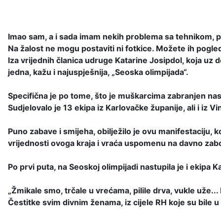
Imao sam, a i sada imam nekih problema sa tehnikom, pa 
Na žalost ne mogu postaviti ni fotkice. Možete ih pogled
Iza
vrijednih članica udruge Katarine Josipdol, koja uz 
jedna, kažu i najuspješnija, „Seoska olimpijada“.
Specifična je po tome, što je muškarcima zabranjen nastu
Sudjelovalo je 13 ekipa iz Karlovačke županije, ali i iz 
Puno zabave i smijeha, obilježilo je ovu manifestaciju, 
vrijednosti ovoga kraja i vraća uspomenu na davno zabo
Po prvi puta, na Seoskoj olimpijadi nastupila je i ekipa
„Žmikale smo, trčale u vrećama, pilile drva, vukle uže.
Čestitke svim divnim ženama, iz cijele RH koje su bile u