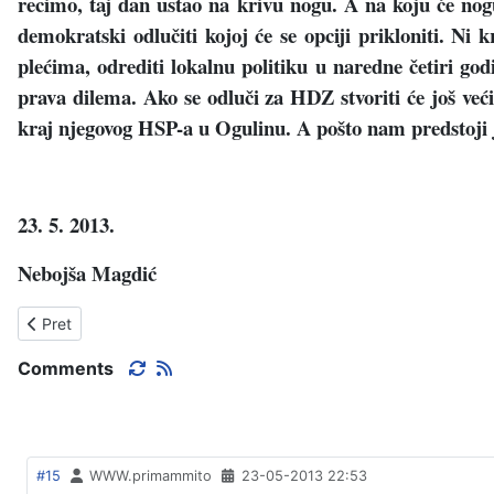
recimo, taj dan ustao na krivu nogu. A na koju će nogu
demokratski odlučiti kojoj će se opciji prikloniti. Ni
plećima, odrediti lokalnu politiku u naredne četiri go
prava dilema. Ako se odluči za HDZ stvoriti će još već
kraj njegovog HSP-a u Ogulinu. A pošto nam predstoji j
23. 5. 2013.
Nebojša Magdić
Prethodni članak: TKO ĆE NA VLAST
Pret
Comments
#15
WWW.primammito
23-05-2013 22:53