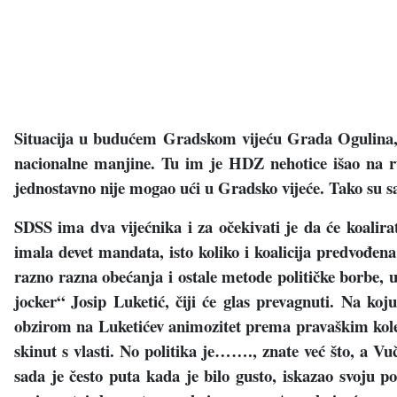
Situacija u budućem Gradskom vijeću Grada Ogulina, pr
nacionalne manjine. Tu im je HDZ nehotice išao na ru
jednostavno nije mogao ući u Gradsko vijeće. Tako su s
SDSS ima dva vijećnika i za očekivati je da će koalira
imala devet mandata, isto koliko i koalicija predvođen
razno razna obećanja i ostale metode političke borbe, u k
jocker“ Josip Luketić, čiji će glas prevagnuti. Na ko
obzirom na Luketićev animozitet prema pravaškim koleg
skinut s vlasti. No politika je……., znate već što, a V
sada je često puta kada je bilo gusto, iskazao svoju p