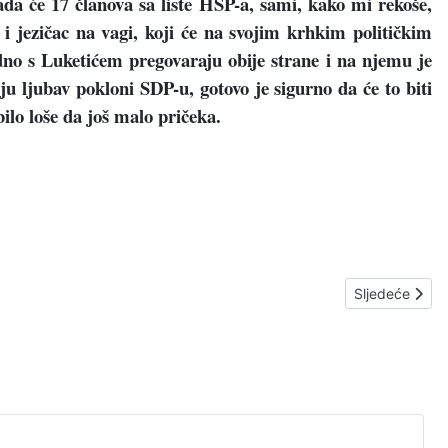
ada će 17 članova sa liste HSP-a, sami, kako mi rekoše,
 i jezičac na vagi, koji će na svojim krhkim političkim
odno s Luketićem pregovaraju obije strane i na njemu je
u ljubav pokloni SDP-u, gotovo je sigurno da će to biti
lo loše da još malo pričeka.
Sljedeći član
Sljedeće