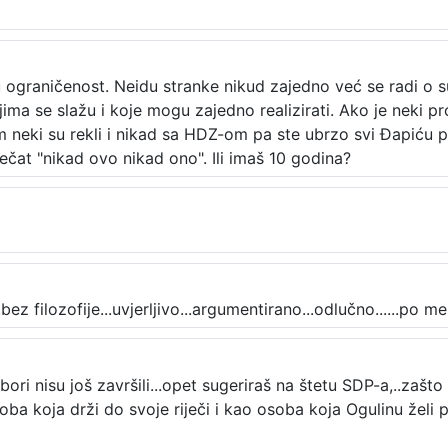
graničenost. Neidu stranke nikud zajedno već se radi o sur
ojima se slažu i koje mogu zajedno realizirati. Ako je neki pr
neki su rekli i nikad sa HDZ-om pa ste ubrzo svi Đapiću p
ečat "nikad ovo nikad ono". Ili imaš 10 godina?
z filozofije...uvjerljivo...argumentirano...odlučno......po me
izbori nisu još završili...opet sugeriraš na štetu SDP-a,..zaš
 koja drži do svoje riječi i kao osoba koja Ogulinu želi pr