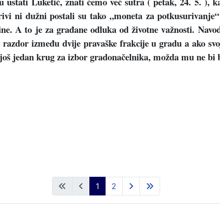
 ustati Luketić, znati ćemo već sutra ( petak, 24. 5. ), k
 krivi ni dužni postali su tako „moneta za potkusurivanje“
dine. A to je za građane odluka od životne važnosti. Nav
i razdor između dvije pravaške frakcije u gradu a ako svoj
oš jedan krug za izbor gradonačelnika, možda mu ne bi bi
1
2