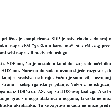
ilično je komplicirana. SDP je ostvario do sada svoj na
ku, napravivši "grešku u koracima“, stavivši svog pred
ami sebi napravili medvjeđu uslugu.
ti s SDP-om, što je uostalom kandidat za gradonačelnika I
a HDZ-om. Naravno da sada ubrzano slijede razgovori, dog
ojoj se sredstva ne biraju. Važan je samo cilj - osvajanje 
ju stranu – šekspirijansko je pitanje. Vuković ne isklju
ama iz HSP-a dr. AS, koji su HDZ-ovoj koaliciji. Ako bi 
učić je igrač s mnogo utakmica u nogama, tako da ne može
olitičku akrobatiku. Tu se zapravo nikada ne može predvidj