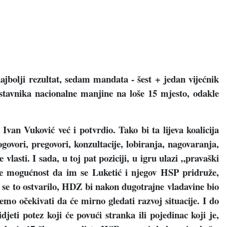
jbolji rezultat, sedam mandata - šest + jedan vijećnik
stavnika nacionalne manjine na loše 15 mjesto, odakle
van Vuković već i potvrdio. Tako bi ta lijeva koalicija
ovori, pregovori, konzultacije, lobiranja, nagovaranja,
vlasti. I sada, u toj pat poziciji, u igru ulazi „pravaški
čuje mogućnost da im se Luketić i njegov HSP pridruže,
se to ostvarilo, HDZ bi nakon dugotrajne vladavine bio
mo očekivati da će mirno gledati razvoj situacije. I do
eti potez koji će povući stranka ili pojedinac koji je,