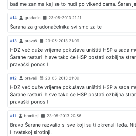
baš me zanima kaj se to nudi po vikendicama. Šaran je 
#14
građanin
23-05-2013 21:11
Šarana za gradonačelnika svi smo za te
#13
pravaš
23-05-2013 21:09
HDZ već duže vrijeme pokušava uništiti HSP a sada mu s
Šarane rasturi ih sve tako će HSP postati ozbiljna stra
pravaški ponos l
#12
pravaš
23-05-2013 21:09
HDZ već duže vrijeme pokušava uništiti HSP a sada mu s
Šarane rasturi ih sve tako će HSP postati ozbiljna stra
pravaški ponos l
#11
branitelj
23-05-2013 20:56
Bravo Šarane razvalio si sve koji su ti okrenuli leđa. N
Hrvatskoj sirotinji.