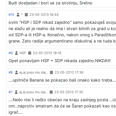
Budi dosljedan i bori se za sirotinju, Sretno
#10
*
23-05-2013 18:44
ovim "HSP i SDP nikad zajedno" samo pokazuješ svoju o
ne slažu ali je realno da ima i stvari bitnih za grad u k
od SDP-a ili HSP-a. Konačno, nakon onog s Paradžikom 
grane. Zato radije argumentirano diskutiraj a ne tuda b
#9
HSP
23-05-2013 18:16
Opet ponavljam HSP + SDP nikada zajedno.NIKDA!!!
#8
aj,aj pusu mu daj..
23-05-2013 17:36
....upitniče Banana se pokazao baš onako kako treba....be
#7
aj,aj pusu mu daj..
23-05-2013 17:30
....Nešo nisi li nešto obećao na kraju zadnjeg posta ...
om...naprotiv smatram da će se Šaran pokazati kao osoba
igrač....