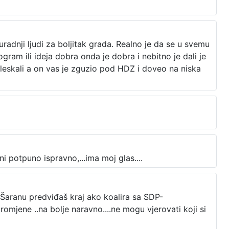
adnji ljudi za boljitak grada. Realno je da se u svemu
ogram ili ideja dobra onda je dobra i nebitno je dali je
leskali a on vas je zguzio pod HDZ i doveo na niska
ni potpuno ispravno,...ima moj glas....
to Šaranu predviđaš kraj ako koalira sa SDP-
omjene ..na bolje naravno....ne mogu vjerovati koji si