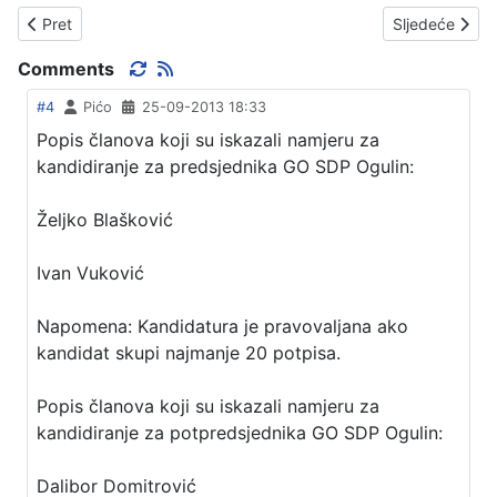
Prethodni članak: KRULE PIŠE A NJIMA SE, OPROSTITE, JEBE.
Sljedeći čla
Pret
Sljedeće
Comments
#4
Pićo
25-09-2013 18:33
Popis članova koji su iskazali namjeru za
kandidiranje za predsjednika GO SDP Ogulin:
Željko Blašković
Ivan Vuković
Napomena: Kandidatura je pravovaljana ako
kandidat skupi najmanje 20 potpisa.
Popis članova koji su iskazali namjeru za
kandidiranje za potpredsjednika GO SDP Ogulin:
Dalibor Domitrović