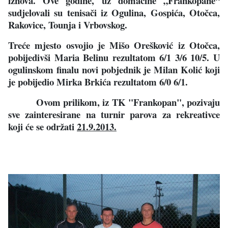
iznova. Ove godine, uz domaćine „Frankopane“
sudjelovali su tenisači iz Ogulina, Gospića, Otočca,
Rakovice, Tounja i Vrbovskog.
Treće mjesto osvojio je Mišo Orešković iz Otočca,
pobijedivši Maria Belinu rezultatom 6/1 3/6 10/5. U
ogulinskom finalu novi pobjednik je Milan Kolić koji
je pobijedio Mirka Brkića rezultatom 6/0 6/1.
Ovom prilikom, iz TK "Frankopan", pozivaju
sve zainteresirane na turnir parova za rekreativce
koji će se održati
21.9.2013.