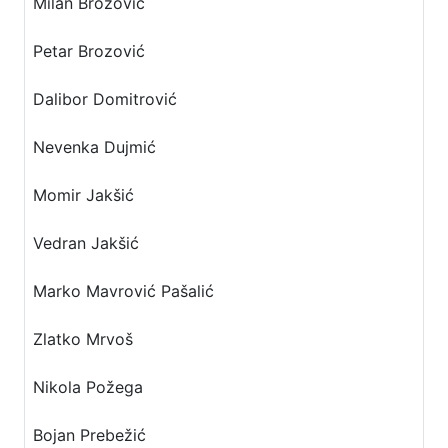
Milan Brozović
Petar Brozović
Dalibor Domitrović
Nevenka Dujmić
Momir Jakšić
Vedran Jakšić
Marko Mavrović Pašalić
Zlatko Mrvoš
Nikola Požega
Bojan Prebežić