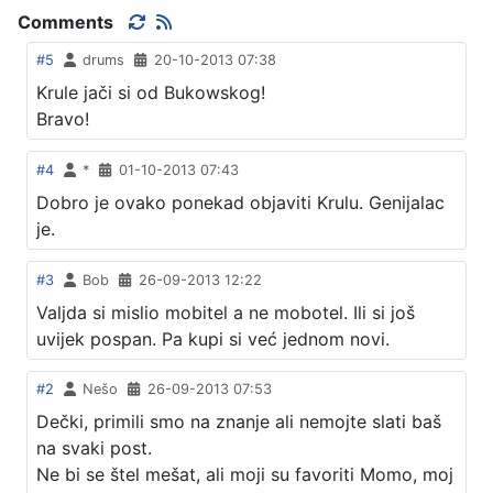
Comments
#5
drums
20-10-2013 07:38
Krule jači si od Bukowskog!
Bravo!
#4
*
01-10-2013 07:43
Dobro je ovako ponekad objaviti Krulu. Genijalac
je.
#3
Bob
26-09-2013 12:22
Valjda si mislio mobitel a ne mobotel. Ili si još
uvijek pospan. Pa kupi si već jednom novi.
#2
Nešo
26-09-2013 07:53
Dečki, primili smo na znanje ali nemojte slati baš
na svaki post.
Ne bi se štel mešat, ali moji su favoriti Momo, moj