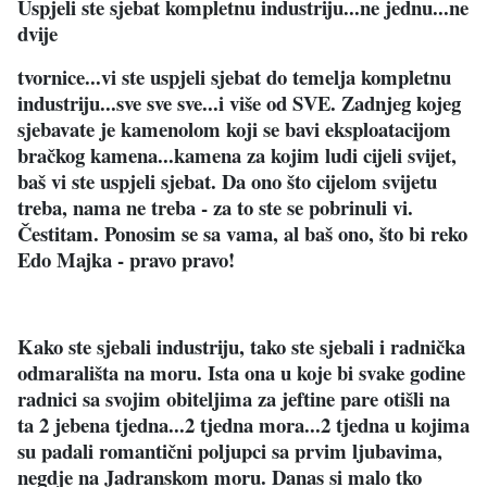
Uspjeli ste sjebat kompletnu industriju...ne jednu...ne
dvije
tvornice...vi ste uspjeli sjebat do temelja kompletnu
industriju...sve sve sve...i više od SVE. Zadnjeg kojeg
sjebavate je kamenolom koji se bavi eksploatacijom
bračkog kamena...kamena za kojim ludi cijeli svijet,
baš vi ste uspjeli sjebat. Da ono što cijelom svijetu
treba, nama ne treba - za to ste se pobrinuli vi.
Čestitam. Ponosim se sa vama, al baš ono, što bi reko
Edo Majka - pravo pravo!
Kako ste sjebali industriju, tako ste sjebali i radnička
odmarališta na moru. Ista ona u koje bi svake godine
radnici sa svojim obiteljima za jeftine pare otišli na
ta 2 jebena tjedna...2 tjedna mora...2 tjedna u kojima
su padali romantični poljupci sa prvim ljubavima,
negdje na Jadranskom moru. Danas si malo tko