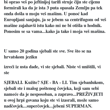
bi oprao veš po jeftinijoj tarifi struje čiju ste cijenu
formirali ka da je ista 3 puta opasala Zemlju pa tek
onda došla u moju veš mašinu. U ponoć kad
Europljani sanjaju, ja se jebem sa centrifugom od veš
mašine zajahavši istu kako mi ne bi otišla u hodnik.
Ponosim se sa vama...kako ja tako i moja veš mašina.
U samo 20 godina sjebali ste sve. Sve što se na
hrvatskom jeziku
izreći iz usta dade, vi ste sjebali. Niste vi uništili, vi
ste
SJEBALI. Kužite? SJE - BA - LI. Tim sjebanlukom,
sjebali ste i malog poštenog čovjeka, koji sam sebi
nameće da je nesposoban, a zapravo...PREŽIVJETI
u ovoj hrpi govana koju ste vi izasrali, može samo
nadčovjek...superčovjek...jebeni SUPERMAN.