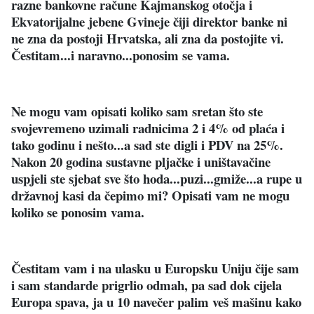
razne bankovne račune Kajmanskog otočja i
Ekvatorijalne jebene Gvineje čiji direktor banke ni
ne zna da postoji Hrvatska, ali zna da postojite vi.
Čestitam...i naravno...ponosim se vama.
Ne mogu vam opisati koliko sam sretan što ste
svojevremeno uzimali radnicima 2 i 4% od plaća i
tako godinu i nešto...a sad ste digli i PDV na 25%.
Nakon 20 godina sustavne pljačke i uništavačine
uspjeli ste sjebat sve što hoda...puzi...gmiže...a rupe u
državnoj kasi da čepimo mi? Opisati vam ne mogu
koliko se ponosim vama.
Čestitam vam i na ulasku u Europsku Uniju čije sam
i sam standarde prigrlio odmah, pa sad dok cijela
Europa spava, ja u 10 navečer palim veš mašinu kako