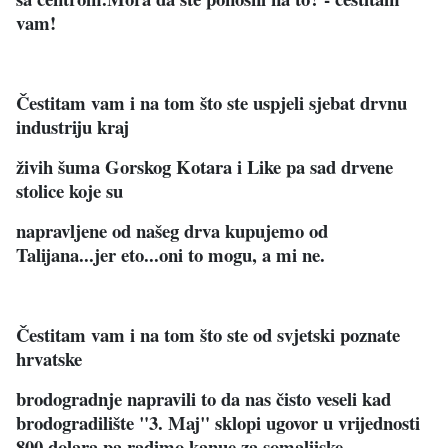
vam!
Čestitam vam i na tom što ste uspjeli sjebat drvnu
industriju kraj
živih šuma Gorskog Kotara i Like pa sad drvene
stolice koje su
napravljene od našeg drva kupujemo od
Talijana...jer eto...oni to mogu, a mi ne.
Čestitam vam i na tom što ste od svjetski poznate
hrvatske
brodogradnje napravili to da nas čisto veseli kad
brodogradilište "3. Maj" sklopi ugovor u vrijednosti
800 dolara pa radimo kanue za somalijske