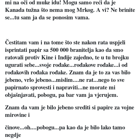
mi na oči od muke idu! Mogu samo reći da je
Kanada tužna što nema mog Mrkog. A vi? Ne brinite
se...tu sam ja da se ponosim vama.
Čestitam vam i na tome što ste nakon rata uspjeli
isprintati papir sa 500 000 branitelja kao da smo
ratovali protiv Kine i Indije zajedno, te u tu brojku
ugurati sebe...svoje rođake...rođakove rođake...i od
rođakovih rođaka rođake. Znam da je to za vas bilo
jebeno, vrlo jebeno...mislim....ne rat...nego to sve
papirnato sprovesti i napraviti...ne morate mi
objašnjavati, pobogu, pa bar vam ja vjerujem.
Znam da vam je bilo jebeno srediti si papire za vojne
mirovine i
činove...oh....pobogu...pa kao da je bilo lako tamo
negdje