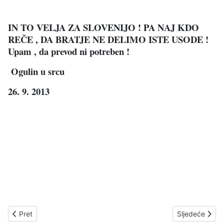
IN TO VELJA ZA SLOVENIJO ! PA NAJ KDO
REČE , DA BRATJE NE DELIMO ISTE USODE !
Upam , da prevod ni potreben !
Ogulin u srcu
26. 9. 2013
Prethodni članak: IZBORI U SDP-u U OGULINU
Sljedeći čla
Pret
Sljedeće