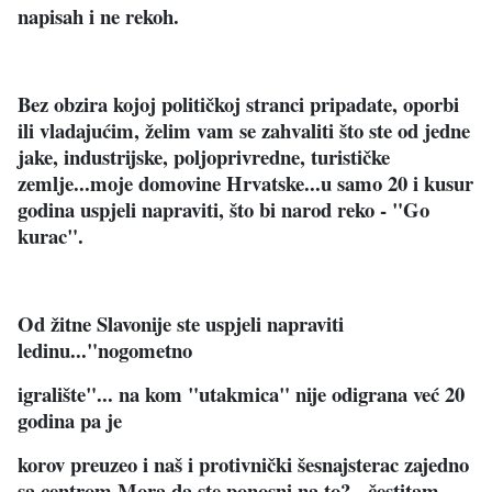
napisah i ne rekoh.
Bez obzira kojoj političkoj stranci pripadate, oporbi
ili vladajućim, želim vam se zahvaliti što ste od jedne
jake, industrijske, poljoprivredne, turističke
zemlje...moje domovine Hrvatske...u samo 20 i kusur
godina uspjeli napraviti, što bi narod reko - "Go
kurac".
Od žitne Slavonije ste uspjeli napraviti
ledinu..."nogometno
igralište"... na kom "utakmica" nije odigrana već 20
godina pa je
korov preuzeo i naš i protivnički šesnajsterac zajedno
sa centrom.Mora da ste ponosni na to? - čestitam