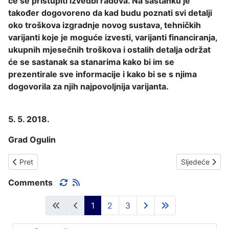
će se pristupiti izvedbi radova. Na sastanku je
također dogovoreno da kad budu poznati svi detalji
oko troškova izgradnje novog sustava, tehničkih
varijanti koje je moguće izvesti, varijanti financiranja,
ukupnih mjesečnih troškova i ostalih detalja održat
će se sastanak sa stanarima kako bi im se
prezentirale sve informacije i kako bi se s njima
dogovorila za njih najpovoljnija varijanta.
5. 5. 2018.
Grad Ogulin
Prethodni članak: OPASNO DJEČJE IGRALIŠTE
Sljedeći čla
Pret
Sljedeće
Comments
1
2
3