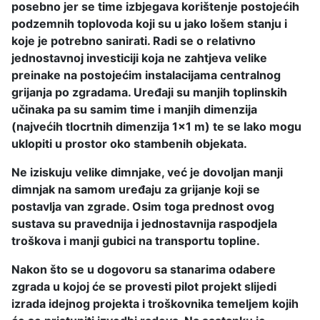
posebno jer se time izbjegava korištenje postojećih
podzemnih toplovoda koji su u jako lošem stanju i
koje je potrebno sanirati. Radi se o relativno
jednostavnoj investiciji koja ne zahtjeva velike
preinake na postojećim instalacijama centralnog
grijanja po zgradama. Uređaji su manjih toplinskih
učinaka pa su samim time i manjih dimenzija
(najvećih tlocrtnih dimenzija 1×1 m) te se lako mogu
uklopiti u prostor oko stambenih objekata.
Ne iziskuju velike dimnjake, već je dovoljan manji
dimnjak na samom uređaju za grijanje koji se
postavlja van zgrade. Osim toga prednost ovog
sustava su pravednija i jednostavnija raspodjela
troškova i manji gubici na transportu topline.
Nakon što se u dogovoru sa stanarima odabere
zgrada u kojoj će se provesti pilot projekt slijedi
izrada idejnog projekta i troškovnika temeljem kojih