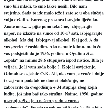
smo bili mlađi, to smo lakše nosili. Bilo nam
svejedno. Sada to ide malo teže i zato se u oba slučaja
valja držati zatvorenog prostora i savjeta liječnika.
Znate ono....... pijte puno tekućine, izbjegavajte
napor, ne izlazite na sunce od 10-17 sati, izbjegavajte
alkohol. Ma daj. Izbjegavaj alkohol. Kaj god. A da
vas „zericu“ rashladim. Ako nemate klimu, malo ću
vas podsjetiti da je 1956. godine, u Ogulinu živa
„opala“ na minus 28,6 stupnjeva ispod ništice. Bila je
veljača. Je li vam sada bolje ?. Koje li osvježenje.
Odmah se osjećate O.K. Ali, ako vam je vruće i dalje
i ovaj vam podatak ne donosi olakšanje, ne
zaboravite da ovogodišnja + 34 stupnja zbog kojih
ludite, još nisu baš tako strašna.
Naime, 1950. godine
u srpnju, živa je u našem gradu stvarno
„pobenavila“. Popela se čak na 39,5 celzića.
Nije bilo