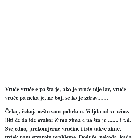
Vruće vruće e pa šta je, ako je vruće nije lav, vruće
vruće pa neka je, ne boji se ko je zdrav.......
Čekaj, čekaj, nešto sam pobrkao. Valjda od vrućine.
Biti će da ide ovako: Zima zima e pa šta je ....... i t.d.
Svejedno, prekomjerne vrućine i isto takve zime,
uvjek nam stvaraju probleme. Doduše, nekada, kada