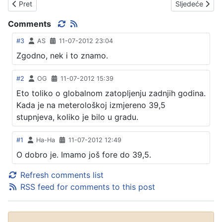
Prethodni članak: PARKOVI - KAKO TO RADE KARLOVČANI
Sljedeći član
Pret
Sljedeće
Comments
#3
AS
11-07-2012 23:04
Zgodno, nek i to znamo.
#2
OG
11-07-2012 15:39
Eto toliko o globalnom zatopljenju zadnjih godina.
Kada je na meterološkoj izmjereno 39,5
stupnjeva, koliko je bilo u gradu.
#1
Ha-Ha
11-07-2012 12:49
O dobro je. Imamo još fore do 39,5.
Refresh comments list
RSS feed for comments to this post