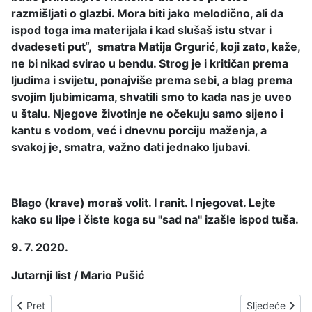
razmišljati o glazbi. Mora biti jako melodično, ali da
ispod toga ima materijala i kad slušaš istu stvar i
dvadeseti put“, smatra Matija Grgurić, koji zato, kaže,
ne bi nikad svirao u bendu. Strog je i kritičan prema
ljudima i svijetu, ponajviše prema sebi, a blag prema
svojim ljubimicama, shvatili smo to kada nas je uveo
u štalu. Njegove životinje ne očekuju samo sijeno i
kantu s vodom, već i dnevnu porciju maženja, a
svakoj je, smatra, važno dati jednako ljubavi.
Blago (krave) moraš volit. I ranit. I njegovat. Lejte
kako su lipe i čiste koga su "sad na" izašle ispod tuša.
9. 7. 2020.
Jutarnji list / Mario Pušić
Prethodni članak: PRED PET GODINA - ARSENOV "ODLAZAK"
Sljedeći član
Pret
Sljedeće