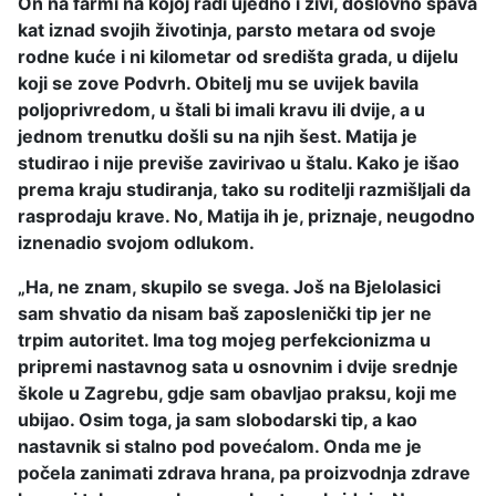
On na farmi na kojoj radi ujedno i živi, doslovno spava
kat iznad svojih životinja, parsto metara od svoje
rodne kuće i ni kilometar od središta grada, u dijelu
koji se zove Podvrh. Obitelj mu se uvijek bavila
poljoprivredom, u štali bi imali kravu ili dvije, a u
jednom trenutku došli su na njih šest. Matija je
studirao i nije previše zavirivao u štalu. Kako je išao
prema kraju studiranja, tako su roditelji razmišljali da
rasprodaju krave. No, Matija ih je, priznaje, neugodno
iznenadio svojom odlukom.
„Ha, ne znam, skupilo se svega. Još na Bjelolasici
sam shvatio da nisam baš zaposlenički tip jer ne
trpim autoritet. Ima tog mojeg perfekcionizma u
pripremi nastavnog sata u osnovnim i dvije srednje
škole u Zagrebu, gdje sam obavljao praksu, koji me
ubijao. Osim toga, ja sam slobodarski tip, a kao
nastavnik si stalno pod povećalom. Onda me je
počela zanimati zdrava hrana, pa proizvodnja zdrave