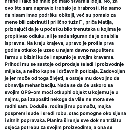
hrane i tako se malo po malo stvarala ideja. No, za
ovo što sam napravio trebalo je hrabrosti. Ne samo
da nisam imao podršku obitelji, već su pomalo za
mene bili zabrinuti i prilično tužni“ , priča Matija,
priznajući da je u početku bilo trenutaka u kojima je
propitivao odluku, ali je sada siguran da je ona bila
ispravna. Na kraju krajeva, upravo je prošla prva
godina otkako je uzeo u najam davno napuštenu
farmu u blizini kuće i napunio je svojim kravama.
Prihodi mu se sastoje od prodaje teladi i proizvodnje
mlijeka, a nešto kapne i državnih poticaja. Zadovoljan
je jer može od toga živjeti, a ostaje mu dovoljno da
obnavlja mehanizaciju. Nada se da će uskoro sa
svojim OPG-om moći otkupiti objekt u kojemu je u
najmu, pa i zaposliti nekoga da više ne mora sve
raditi sam. Doduše, roditelji mu pomažu, majka
pospremi suđe i sredi robu, otac pomogne oko sijena
i sitnih popravaka. Planira širenje sve dok na tržištu
osjeća potrebu za svojim proizvodima, a ona se