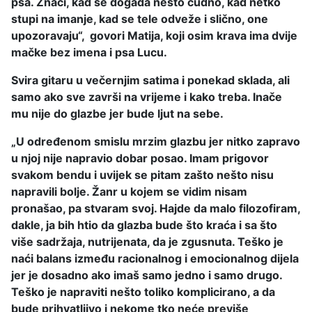
psa. Znači, kad se događa nešto čudno, kad netko
stupi na imanje, kad se tele odveže i slično, one
upozoravaju“, govori Matija, koji osim krava ima dvije
mačke bez imena i psa Lucu.
Svira gitaru u večernjim satima i ponekad sklada, ali
samo ako sve završi na vrijeme i kako treba. Inače
mu nije do glazbe jer bude ljut na sebe.
„U određenom smislu mrzim glazbu jer nitko zapravo
u njoj nije napravio dobar posao. Imam prigovor
svakom bendu i uvijek se pitam zašto nešto nisu
napravili bolje. Žanr u kojem se vidim nisam
pronašao, pa stvaram svoj. Hajde da malo filozofiram,
dakle, ja bih htio da glazba bude što kraća i sa što
više sadržaja, nutrijenata, da je zgusnuta. Teško je
naći balans između racionalnog i emocionalnog dijela
jer je dosadno ako imaš samo jedno i samo drugo.
Teško je napraviti nešto toliko komplicirano, a da
bude prihvatljivo i nekome tko neće previše