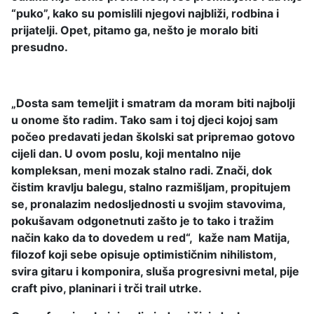
“puko”, kako su pomislili njegovi najbliži, rodbina i
prijatelji. Opet, pitamo ga, nešto je moralo biti
presudno.
„Dosta sam temeljit i smatram da moram biti najbolji
u onome što radim. Tako sam i toj djeci kojoj sam
počeo predavati jedan školski sat pripremao gotovo
cijeli dan. U ovom poslu, koji mentalno nije
kompleksan, meni mozak stalno radi. Znači, dok
čistim kravlju balegu, stalno razmišljam, propitujem
se, pronalazim nedosljednosti u svojim stavovima,
pokušavam odgonetnuti zašto je to tako i tražim
način kako da to dovedem u red“, kaže nam Matija,
filozof koji sebe opisuje optimističnim nihilistom,
svira gitaru i komponira, sluša progresivni metal, pije
craft pivo, planinari i trči trail utrke.