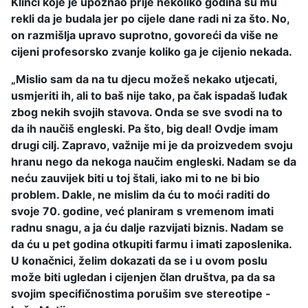
Klinci koje je upoznao prije nekoliko godina su mu
rekli da je budala jer po cijele dane radi ni za što. No,
on razmišlja upravo suprotno, govoreći da više ne
cijeni profesorsko zvanje koliko ga je cijenio nekada.
„Mislio sam da na tu djecu možeš nekako utjecati,
usmjeriti ih, ali to baš nije tako, pa čak ispadaš luđak
zbog nekih svojih stavova. Onda se sve svodi na to
da ih naučiš engleski. Pa što, big deal! Ovdje imam
drugi cilj. Zapravo, važnije mi je da proizvedem svoju
hranu nego da nekoga naučim engleski. Nadam se da
neću zauvijek biti u toj štali, iako mi to ne bi bio
problem. Dakle, ne mislim da ću to moći raditi do
svoje 70. godine, već planiram s vremenom imati
radnu snagu, a ja ću dalje razvijati biznis. Nadam se
da ću u pet godina otkupiti farmu i imati zaposlenika.
U konačnici, želim dokazati da se i u ovom poslu
može biti ugledan i cijenjen član društva, pa da sa
svojim specifičnostima porušim sve stereotipe -