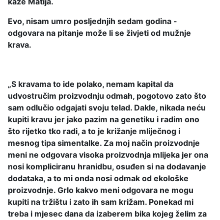
kaže Matija.
Evo, nisam umro posljednjih sedam godina -
odgovara na pitanje može li se živjeti od mužnje
krava.
„S kravama to ide polako, nemam kapital da
udvostručim proizvodnju odmah, pogotovo zato što
sam odlučio odgajati svoju telad. Dakle, nikada neću
kupiti kravu jer jako pazim na genetiku i radim ono
što rijetko tko radi, a to je križanje mliječnog i
mesnog tipa simentalke. Za moj način proizvodnje
meni ne odgovara visoka proizvodnja mlijeka jer ona
nosi kompliciranu hranidbu, osuđen si na dodavanje
dodataka, a to mi onda nosi odmak od ekološke
proizvodnje. Grlo kakvo meni odgovara ne mogu
kupiti na tržištu i zato ih sam križam. Ponekad mi
treba i mjesec dana da izaberem bika kojeg želim za