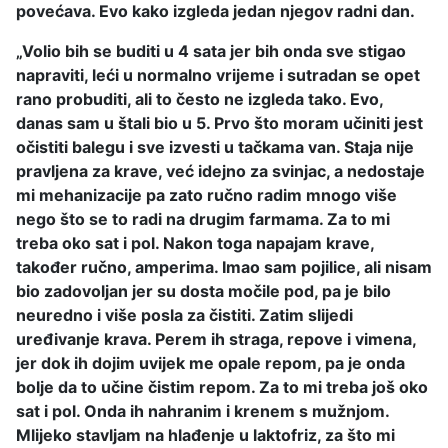
povećava. Evo kako izgleda jedan njegov radni dan.
„Volio bih se buditi u 4 sata jer bih onda sve stigao
napraviti, leći u normalno vrijeme i sutradan se opet
rano probuditi, ali to često ne izgleda tako. Evo,
danas sam u štali bio u 5. Prvo što moram učiniti jest
očistiti balegu i sve izvesti u tačkama van. Staja nije
pravljena za krave, već idejno za svinjac, a nedostaje
mi mehanizacije pa zato ručno radim mnogo više
nego što se to radi na drugim farmama. Za to mi
treba oko sat i pol. Nakon toga napajam krave,
također ručno, amperima. Imao sam pojilice, ali nisam
bio zadovoljan jer su dosta močile pod, pa je bilo
neuredno i više posla za čistiti. Zatim slijedi
uređivanje krava. Perem ih straga, repove i vimena,
jer dok ih dojim uvijek me opale repom, pa je onda
bolje da to učine čistim repom. Za to mi treba još oko
sat i pol. Onda ih nahranim i krenem s mužnjom.
Mlijeko stavljam na hlađenje u laktofriz, za što mi