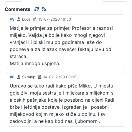
Comments
#9
Luce
15-07-2020 16:50
Matija je primjer za primjer. Profesor a raznosi
mlijeko. Valjda je bolje kako mnogi njegovi
vršnjaci ili bliski mu po godinama leže do
podneva a za izlazak navečer fektaju lovu od
staraca.
Matija mnogo uspjeha.
#8
Škralup
14-07-2020 08:26
Upravo se tako radi kako piše Mliko. U mjestu
gdje živi moja sestra je i mljekara s mlijekom s
alpskih pašnjaka koje je posebno na cijeni.Radi
brže i jeftinije dostave, izgrađen je i posebni
mlijekovod kojim mljeko stiže u dolinu. I svi
zadovoljni a ne kao kod nas, ljubomorni.