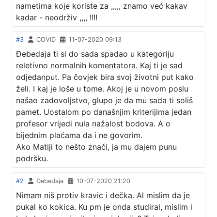
nametima koje koriste za ,,,,, znamo već kakav
kadar - neodrživ ,,,, !!!!
#3
COVID
11-07-2020 09:13
Đebedaja ti si do sada spadao u kategoriju
reletivno normalnih komentatora. Kaj ti je sad
odjedanput. Pa čovjek bira svoj životni put kako
želi. I kaj je loše u tome. Akoj je u novom poslu
našao zadovoljstvo, glupo je da mu sada ti soliš
pamet. Uostalom po današnjim kriterijima jedan
profesor vrijedi nula nažalost bodova. A o
bijednim plaćama da i ne govorim.
Ako Matiji to nešto znači, ja mu dajem punu
podršku.
#2
Đebedaja
10-07-2020 21:20
Nimam niš protiv kravic i dečka. Al mislim da je
pukal ko kokica. Ku pm je onda studiral, mislim i