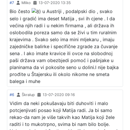
#7
Mliko
13-07-2020 13:35
Bio često
u Austriji , podalpski dio , svako
selo i gradić ima deset Matija , svi ih cjene . I da
većina njih radi i u nekim firmama , ali država ih
oslobodila poreza samo da se živi u tim ruralnim
krajevima . Svako selo ima mini mljekaru , imaju
zajedničke balirke i specifične zgrade za čuvanje
sena . I ako imate kravice ili ovce na slobodnoj
paši država vam obezbjedi pomoć i pašnjake u
planinama da vi pokosite seno u dolini.I nije bajka
prođite u Štajersku ili okolo nikome ne smeta
balega i muhe
#6
Škralup
13-07-2020 09:16
Vidim da neki pokušavaju biti duhoviti i malo
potcjenjivati posao koji Matija radi. Ja bi samo
rekao-da nam je više takvih kao Matija koji žele
raditi i to mukotrpno, svima bi nam bilo bolje.