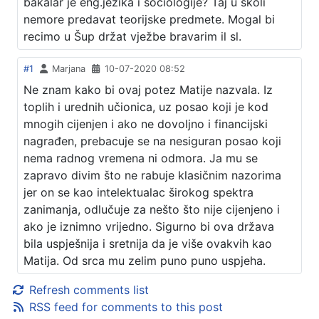
bakalar je eng.jezika i sociologije? Taj u skoli
nemore predavat teorijske predmete. Mogal bi
recimo u Šup držat vježbe bravarim il sl.
#1
Marjana
10-07-2020 08:52
Ne znam kako bi ovaj potez Matije nazvala. Iz
toplih i urednih učionica, uz posao koji je kod
mnogih cijenjen i ako ne dovoljno i financijski
nagrađen, prebacuje se na nesiguran posao koji
nema radnog vremena ni odmora. Ja mu se
zapravo divim što ne rabuje klasičnim nazorima
jer on se kao intelektualac širokog spektra
zanimanja, odlučuje za nešto što nije cijenjeno i
ako je iznimno vrijedno. Sigurno bi ova država
bila uspješnija i sretnija da je više ovakvih kao
Matija. Od srca mu zelim puno puno uspjeha.
Refresh comments list
RSS feed for comments to this post