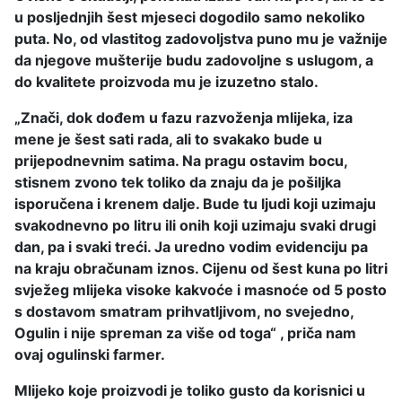
u posljednjih šest mjeseci dogodilo samo nekoliko
puta. No, od vlastitog zadovoljstva puno mu je važnije
da njegove mušterije budu zadovoljne s uslugom, a
do kvalitete proizvoda mu je izuzetno stalo.
„Znači, dok dođem u fazu razvoženja mlijeka, iza
mene je šest sati rada, ali to svakako bude u
prijepodnevnim satima. Na pragu ostavim bocu,
stisnem zvono tek toliko da znaju da je pošiljka
isporučena i krenem dalje. Bude tu ljudi koji uzimaju
svakodnevno po litru ili onih koji uzimaju svaki drugi
dan, pa i svaki treći. Ja uredno vodim evidenciju pa
na kraju obračunam iznos. Cijenu od šest kuna po litri
svježeg mlijeka visoke kakvoće i masnoće od 5 posto
s dostavom smatram prihvatljivom, no svejedno,
Ogulin i nije spreman za više od toga“ , priča nam
ovaj ogulinski farmer.
Mlijeko koje proizvodi je toliko gusto da korisnici u