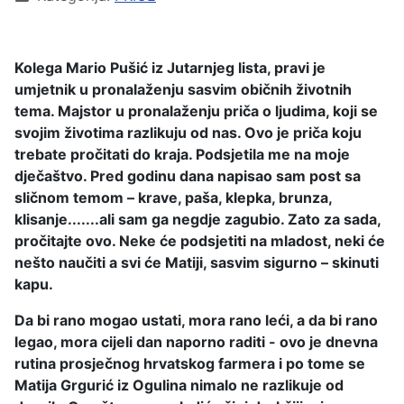
Kolega Mario Pušić iz Jutarnjeg lista, pravi je
umjetnik u pronalaženju sasvim običnih životnih
tema. Majstor u pronalaženju priča o ljudima, koji se
svojim životima razlikuju od nas. Ovo je priča koju
trebate pročitati do kraja. Podsjetila me na moje
dječaštvo. Pred godinu dana napisao sam post sa
sličnom temom – krave, paša, klepka, brunza,
klisanje.......ali sam ga negdje zagubio. Zato za sada,
pročitajte ovo. Neke će podsjetiti na mladost, neki će
nešto naučiti a svi će Matiji, sasvim sigurno – skinuti
kapu.
Da bi rano mogao ustati, mora rano leći, a da bi rano
legao, mora cijeli dan naporno raditi - ovo je dnevna
rutina prosječnog hrvatskog farmera i po tome se
Matija Grgurić iz Ogulina nimalo ne razlikuje od