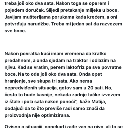
treba još oko dva sata. Nakon toga se operem i
pojedem doručak. Slijedi pretakanje mlijeka u boce.
Javljam mušterijama porukama kada krećem, a oni
potvrđuju narudžbe. Treba mi jedan sat da razvezem
sve boce.
Nakon povratka kući imam vremena da kratko
predahnem, a onda sjedam na traktor i odlazim na
njivu. Kad se vratim, perem laktofriz pa sve povratne
boce. Na to ode još oko dva sata. Onda opet
hranjenje, sve skupa tri sata. Ako nema
nepredviđenih situacija, gotov sam u 20 sati. No,
često to bude kasnije, nekada zadnje tačke izvezem
iz štale i pola sata nakon ponoći“, kaže Matija,
dodajući da to što previše radi samo znači da
proizvodnja nije optimizirana.
Ovisno o situaciji, ponekad izađe van na pivo, ali to se