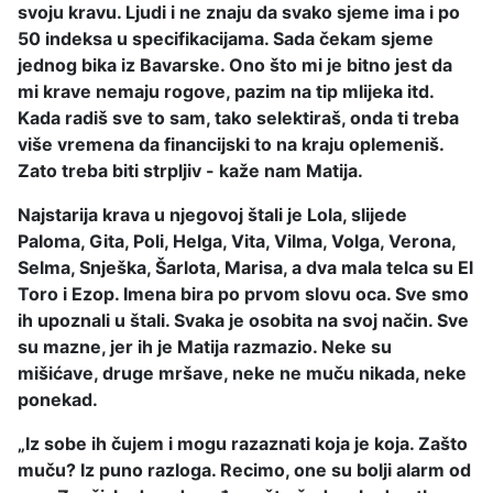
svoju kravu. Ljudi i ne znaju da svako sjeme ima i po
50 indeksa u specifikacijama. Sada čekam sjeme
jednog bika iz Bavarske. Ono što mi je bitno jest da
mi krave nemaju rogove, pazim na tip mlijeka itd.
Kada radiš sve to sam, tako selektiraš, onda ti treba
više vremena da financijski to na kraju oplemeniš.
Zato treba biti strpljiv - kaže nam Matija.
Najstarija krava u njegovoj štali je Lola, slijede
Paloma, Gita, Poli, Helga, Vita, Vilma, Volga, Verona,
Selma, Snješka, Šarlota, Marisa, a dva mala telca su El
Toro i Ezop. Imena bira po prvom slovu oca. Sve smo
ih upoznali u štali. Svaka je osobita na svoj način. Sve
su mazne, jer ih je Matija razmazio. Neke su
mišićave, druge mršave, neke ne muču nikada, neke
ponekad.
„Iz sobe ih čujem i mogu razaznati koja je koja. Zašto
muču? Iz puno razloga. Recimo, one su bolji alarm od