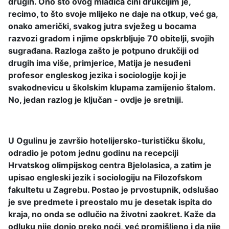
drugih. Ono što ovog mladića čini drukčijim je,
recimo, to što svoje mlijeko ne daje na otkup, već ga,
onako američki, svakog jutra svježeg u bocama
razvozi gradom i njime opskrbljuje 70 obitelji, svojih
sugrađana. Razloga zašto je potpuno drukčiji od
drugih ima više, primjerice, Matija je nesuđeni
profesor engleskog jezika i sociologije koji je
svakodnevicu u školskim klupama zamijenio štalom.
No, jedan razlog je ključan - ovdje je sretniji.
U Ogulinu je završio hotelijersko-turističku školu,
odradio je potom jednu godinu na recepciji
Hrvatskog olimpijskog centra Bjelolasica, a zatim je
upisao engleski jezik i sociologiju na Filozofskom
fakultetu u Zagrebu. Postao je prvostupnik, odslušao
je sve predmete i preostalo mu je desetak ispita do
kraja, no onda se odlučio na životni zaokret. Kaže da
odluku nije donio preko noći, već promišljeno i da nije