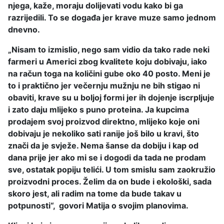
njega, kaže, moraju dolijevati vodu kako bi ga
razrijedili. To se događa jer krave muze samo jednom
dnevno.
„Nisam to izmislio, nego sam vidio da tako rade neki
farmeri u Americi zbog kvalitete koju dobivaju, iako
na račun toga na količini gube oko 40 posto. Meni je
to i praktično jer večernju mužnju ne bih stigao ni
obaviti, krave su u boljoj formi jer ih dojenje iscrpljuje
i zato daju mlijeko s puno proteina. Ja kupcima
prodajem svoj proizvod direktno, mlijeko koje oni
dobivaju je nekoliko sati ranije još bilo u kravi, što
znači da je svježe. Nema šanse da dobiju i kap od
dana prije jer ako mi se i dogodi da tada ne prodam
sve, ostatak popiju telići. U tom smislu sam zaokružio
proizvodni proces. Želim da on bude i ekološki, sada
skoro jest, ali radim na tome da bude takav u
potpunosti“, govori Matija o svojim planovima.