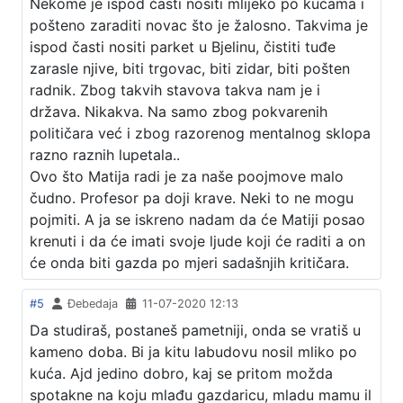
Nekome je ispod časti nositi mlijeko po kućama i
pošteno zaraditi novac što je žalosno. Takvima je
ispod časti nositi parket u Bjelinu, čistiti tuđe
zarasle njive, biti trgovac, biti zidar, biti pošten
radnik. Zbog takvih stavova takva nam je i
država. Nikakva. Na samo zbog pokvarenih
političara već i zbog razorenog mentalnog sklopa
razno raznih lupetala..
Ovo što Matija radi je za naše poojmove malo
čudno. Profesor pa doji krave. Neki to ne mogu
pojmiti. A ja se iskreno nadam da će Matiji posao
krenuti i da će imati svoje ljude koji će raditi a on
će onda biti gazda po mjeri sadašnjih kritičara.
#5
Đebedaja
11-07-2020 12:13
Da studiraš, postaneš pametniji, onda se vratiš u
kameno doba. Bi ja kitu labudovu nosil mliko po
kuća. Ajd jedino dobro, kaj se pritom možda
spotakne na koju mlađu gazdaricu, mladu mamu il