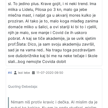
sl. To jedino plus. Krave gojit, i ni neki trend. Ima
mlika u Lidelu, Pilosa po 3 kn, malo ga jebe
mlečna mast, i naljat ga u akvarij mores kulko je
proziran. Al tako je to, malo koga mlađeg zanima
domaće mliko u šalici, a ovi stariji ki bi to i cjelili,
njih je malo, sve manje i Covid će ih uskoro
pobrat. A kaj se tiče akademije, ja se uvik sjetim
prof.Šlata: Dico, ja sam svoju akademiju završil,
sad je na vama red.. Na tragu toga pozdravljam
sve dušobrižnike kaj bi me na neke tečaje i škole
slali...bog nemojte Covida dobit
#4
lezi lebe
11-07-2020 09:50
Quoting Đebedaja:
Nimam niš protiv kravic i dečka. Al mislim da je
pukal ko kokica. Ku pm je onda studiral, mislim