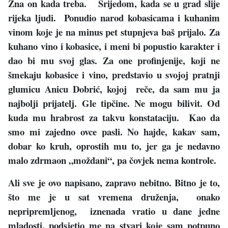
Zna on kada treba. Srijedom, kada se u grad slije
rijeka ljudi. Ponudio narod kobasicama i kuhanim
vinom koje je na minus pet stupnjeva baš prijalo. Za
kuhano vino i kobasice, i meni bi popustio karakter i
dao bi mu svoj glas. Za one profinjenije, koji ne
šmekaju kobasice i vino, predstavio u svojoj pratnji
glumicu Anicu Dobrić, kojoj reče, da sam mu ja
najbolji prijatelj. Gle tipčine. Ne mogu bilivit. Od
kuda mu hrabrost za takvu konstataciju. Kao da
smo mi zajedno ovce pasli. No hajde, kakav sam,
dobar ko kruh, oprostih mu to, jer ga je nedavno
malo zdrmaon „moždani“, pa čovjek nema kontrole.
Ali sve je ovo napisano, zapravo nebitno. Bitno je to,
što me je u sat vremena druženja, onako
nepripremljenog, iznenada vratio u dane jedne
mladosti, podsjetio me na stvari koje sam potpuno