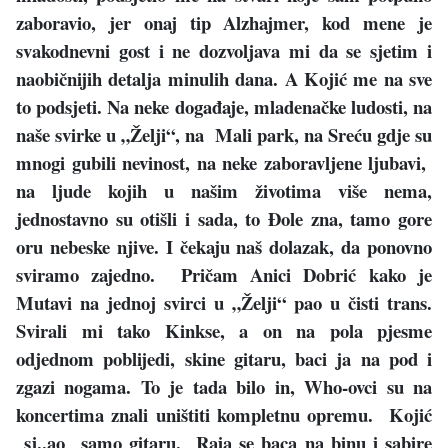
zaboravio, jer onaj tip Alzhajmer, kod mene je
svakodnevni gost i ne dozvoljava mi da se sjetim i
naobičnijih detalja minulih dana. A Kojić me na sve
to podsjeti. Na neke događaje, mladenačke ludosti, na
naše svirke u „Želji“, na Mali park, na Sreću gdje su
mnogi gubili nevinost, na neke zaboravljene ljubavi,
na ljude kojih u našim životima više nema,
jednostavno su otišli i sada, to Đole zna, tamo gore
oru nebeske njive. I čekaju naš dolazak, da ponovno
sviramo zajedno. Pričam Anici Dobrić kako je
Mutavi na jednoj svirci u „Želji“ pao u čisti trans.
Svirali mi tako Kinkse, a on na pola pjesme
odjednom poblijedi, skine gitaru, baci ja na pod i
zgazi nogama. To je tada bilo in, Who-ovci su na
koncertima znali uništiti kompletnu opremu. Kojić
sj..ao samo gitaru. Raja se baca na binu i sabire