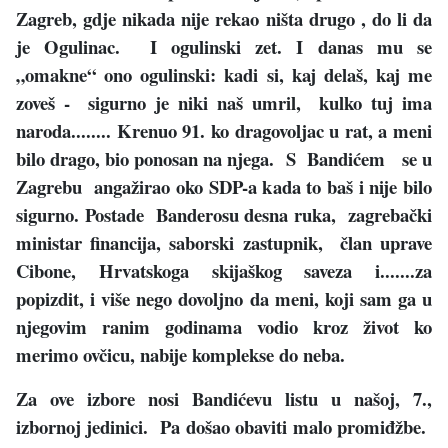
Zagreb, gdje nikada nije rekao ništa drugo , do li da
je Ogulinac. I ogulinski zet. I danas mu se
„omakne“ ono ogulinski: kadi si, kaj delaš, kaj me
zoveš - sigurno je niki naš umril, kulko tuj ima
naroda........ Krenuo 91. ko dragovoljac u rat, a meni
bilo drago, bio ponosan na njega. S Bandićem se u
Zagrebu angažirao oko SDP-a kada to baš i nije bilo
sigurno. Postade Banderosu desna ruka, zagrebački
ministar financija, saborski zastupnik, član uprave
Cibone, Hrvatskoga skijaškog saveza i.......za
popizdit, i više nego dovoljno da meni, koji sam ga u
njegovim ranim godinama vodio kroz život ko
merimo ovčicu, nabije komplekse do neba.
Za ove izbore nosi Bandićevu listu u našoj, 7.,
izbornoj jedinici. Pa došao obaviti malo promiđžbe.