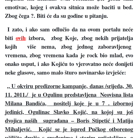
emotivac, kojeg i ovakva sitnica može baciti u bed.
Zbog čega ?. Biti će da su godine u pitanju.
I zato, i ako sam odlučio da na ovom portalu neće
biti
ovih
izbora, zbog Koje, zbog nekih prijatelja
kojih više nema, zbog jednog zaboravljenog
vremena, zbog vremena kada je rock bio mlad, evo
onako usput, i ako Kojiću to vjerovatno neće donijeti
neke glasove, samo malo šturo novinarsko izvješće:
„ U okviru predizorne kampanje, danas /srijeda, 30.
11. 2011./ je u Ogulinu predstavljena Neovisna lista
Milana Bandića, nositelj koje je u 7 . izbornoj
jedinici, Ogulinac Slavko Kojić, na kojoj su još
dvojica naših sugrađana – Boris Stipetić i Matija
Mihaljević. Kojić se je ispred Pučkog otborenog
učilišta družio s građanima i starim prijateljima, a