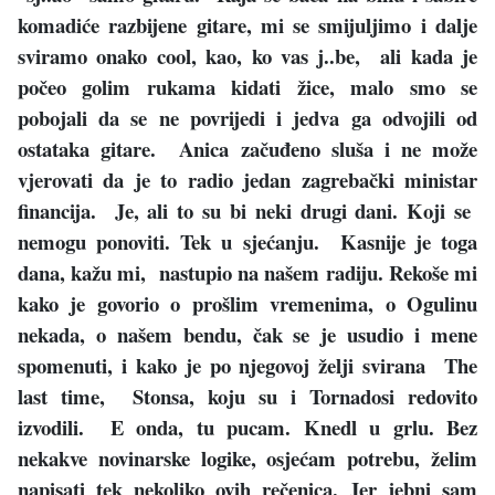
komadiće razbijene gitare, mi se smijuljimo i dalje
sviramo onako cool, kao, ko vas j..be, ali kada je
počeo golim rukama kidati žice, malo smo se
pobojali da se ne povrijedi i jedva ga odvojili od
ostataka gitare. Anica začuđeno sluša i ne može
vjerovati da je to radio jedan zagrebački ministar
financija. Je, ali to su bi neki drugi dani. Koji se
nemogu ponoviti. Tek u sjećanju. Kasnije je toga
dana, kažu mi, nastupio na našem radiju. Rekoše mi
kako je govorio o prošlim vremenima, o Ogulinu
nekada, o našem bendu, čak se je usudio i mene
spomenuti, i kako je po njegovoj želji svirana The
last time, Stonsa, koju su i Tornadosi redovito
izvodili. E onda, tu pucam. Knedl u grlu. Bez
nekakve novinarske logike, osjećam potrebu, želim
napisati tek nekoliko ovih rečenica. Jer jebni sam