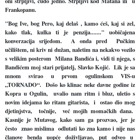
oni strpljivi, čudo jedno. Strpljivi kod Matana ili u
Frankopanu.
"Bog Ive, bog Pero, kaj delaš , kamo ćeš, kaj si zel,
kako tlak, kulka ti je penzija......." uobičajena
konverzacija srijedom. A onda pred Pučkim
učilištem, ni kriv ni dužan, naletim na nekakvo vozilo
s velikim posterom Milana Bandića i, vidi ti njega, s
Bandićem moj stari prijatelj, Slavko Kojić. Lik je sa
mnom svirao u prvom ogulinskom VIS-u
„TORNADO“. Došo ko klinac neke davne godine iz
Kopra u Ogulin, uvalio nam ritm i bluz, uletio s
novim idejama ko ritam gitarista, i ostao dio mog
djetinjstva, točnije, već mojih momačkih dana.
Kasnije je Mutavog, kako sam ga prozvao, jer je
često znao mislima odlutati ko zna kamo i nije nas
članove benda uopće doživljavao, put odveo u