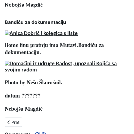
Nebojša Magdić
Bandiću za dokumentaciju
Bome finu pratnju ima Mutavi.
Bandiću za
dokumentaciju.
Photo by Nešo Škorašnik
datum ???????
Nebojša Magdić
Prethodni članak: ŠTO JE OVO MENI TREBALO
Pret