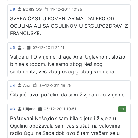
#6
BORIS OG
11-12-2011 13:35
SVAKA ČAST U KOMENTARIMA. DALEKO OD
OGULINA ALI SA OGULINOM U SRCU.POZDRAV IZ
FRANCUSKE.
#5
.
07-12-2011 21:11
Valjda u TO vrijeme, draga Ana. Uglavnom, složio
bih se s tobom. Ne samo zbog Nešinog
sentimenta, već zbog ovog grubog vremena.
#4
Ana
07-12-2011 19:29
Čitajući ovo, poželim da sam živjela u zo vrijeme.
#3
Ljiljana
05-12-2011 19:51
+1
Poštovani Nešo,dok sam bila dijete i živjela u
Ogulinu obožavala sam vas slušati na valovima
radio Ogulina.Sada dok ovo čitam vračam se u