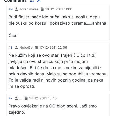
Comments
#9
zoran.males
18-12-2011 11:00
Budi fin,jer inaće ide priča kako si nosil u đepu
bjeloušku po korzu i pokazivao curama......ahhaha
Čičo
#8
Nebojša
17-12-2011 22:56
Ne kužim koji se ovo stari frajeri ( Čičo i t.d.)
javljaju na ovu stranicu koja pršti mojom
mladošću. Biti će da su me s nekim zamijenili iz
nekih davnih dana. Malo su se pogubili u vremenu.
To je valjda radi njihovih poznih godina, pa neka
im se oprosti.
#7
...
14-12-2011 18:45
Pravo osvježenje na OG blog sceni. Jači smo
zajedno.