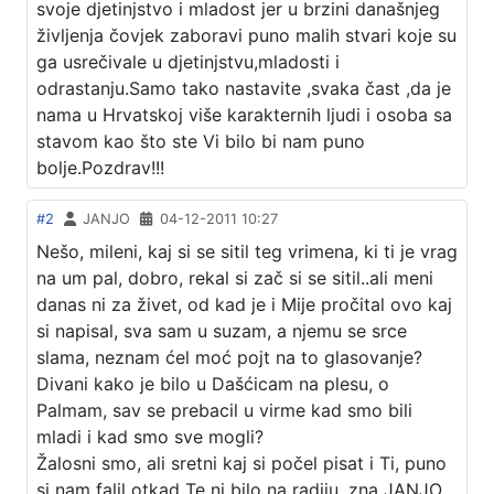
svoje djetinjstvo i mladost jer u brzini današnjeg
življenja čovjek zaboravi puno malih stvari koje su
ga usrečivale u djetinjstvu,mladosti i
odrastanju.Samo tako nastavite ,svaka čast ,da je
nama u Hrvatskoj više karakternih ljudi i osoba sa
stavom kao što ste Vi bilo bi nam puno
bolje.Pozdrav!!!
#2
JANJO
04-12-2011 10:27
Nešo, mileni, kaj si se sitil teg vrimena, ki ti je vrag
na um pal, dobro, rekal si zač si se sitil..ali meni
danas ni za živet, od kad je i Mije pročital ovo kaj
si napisal, sva sam u suzam, a njemu se srce
slama, neznam ćel moć pojt na to glasovanje?
Divani kako je bilo u Dašćicam na plesu, o
Palmam, sav se prebacil u virme kad smo bili
mladi i kad smo sve mogli?
Žalosni smo, ali sretni kaj si počel pisat i Ti, puno
si nam falil otkad Te ni bilo na radiju, zna JANJO