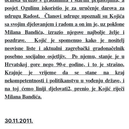
posjet Ogulinu iskoristio je za uručenje darova za
udrugu Radost. Članovi udruge upoznali su Kojića
sa svojim djelovanjem i radom a on im je, uz poklone
Milana Bandića, izrazio njegove najbolje želje i
pozdrave. Kojić je spomenuo kako je nositelj
neovisne liste i aktualni zagrebački gradonačelnik
posebno socijalno osjetljiv. Po njemu, stanje je u
Hrvatskoj gore nego 90-e godine, i to je strašno.
Krajnje je vrijeme da se stane na kraj
nekompetentnosti i politikanstvu u vođenju države, i
na toj ćemo liniji djelovati2, prenio je Kojić riječi
Milana Bandića.
30.11.2011.