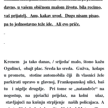
davno, u vašem običnom malom životu, bila recimo,
vaš prijatelj. Auu, kakav uvod. Dugo nisam pisao,
pa to jednostavno teže ide. Ali evo priče.
Krenem ja tako danas, / srijeda/ malo, štono kažu
Ogulinci, obajt plac. Sreda ko sreda. Gužva, kolaps
u prometu, stotine automobila čiji ih vlasnici žele
parkirati upravo u glavnoj, Frankopanskoj ulici, baš
tu i nigdje drugdje. Pri tome se „natandrče“ na
nogostup, na pješački prijelaz, na kolni ulaz,
stavljajući na kušnju strpljenje naših policajaca. A