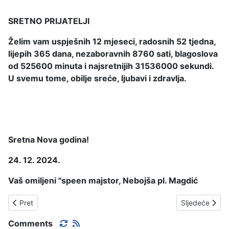
SRETNO PRIJATELJI
Želim vam uspješnih 12 mjeseci, radosnih 52 tjedna,
lijepih 365 dana, nezaboravnih 8760 sati, blagoslova
od 525600 minuta i najsretnijih 31536000 sekundi.
U svemu tome, obilje sreće, ljubavi i zdravlja.
Sretna Nova godina!
24. 12. 2024.
Vaš omiljeni "speen majstor, Nebojša pl. Magdić
Prethodni članak: NOVA POČINJE POD PRIJETNJOM TUŽBE.
Sljedeći član
Pret
Sljedeće
Comments