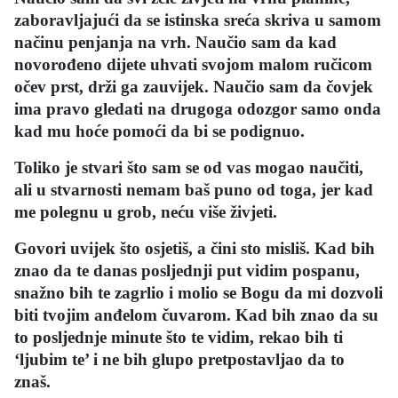
zaboravljajući da se istinska sreća skriva u samom
načinu penjanja na vrh. Naučio sam da kad
novorođeno dijete uhvati svojom malom ručicom
očev prst, drži ga zauvijek. Naučio sam da čovjek
ima pravo gledati na drugoga odozgor samo onda
kad mu hoće pomoći da bi se podignuo.
Toliko je stvari što sam se od vas mogao naučiti,
ali u stvarnosti nemam baš puno od toga, jer kad
me polegnu u grob, neću više živjeti.
Govori uvijek što osjetiš, a čini sto misliš. Kad bih
znao da te danas posljednji put vidim pospanu,
snažno bih te zagrlio i molio se Bogu da mi dozvoli
biti tvojim anđelom čuvarom. Kad bih znao da su
to posljednje minute što te vidim, rekao bih ti
‘ljubim te’ i ne bih glupo pretpostavljao da to
znaš.