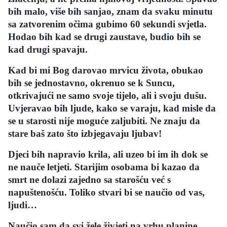
bih malo, više bih sanjao, znam da svaku minutu
sa zatvorenim očima gubimo 60 sekundi svjetla.
Hodao bih kad se drugi zaustave, budio bih se
kad drugi spavaju.
Kad bi mi Bog darovao mrvicu života, obukao
bih se jednostavno, okrenuo se k Suncu,
otkrivajući ne samo svoje tijelo, ali i svoju dušu.
Uvjeravao bih ljude, kako se varaju, kad misle da
se u starosti nije moguće zaljubiti. Ne znaju da
stare baš zato što izbjegavaju ljubav!
Djeci bih napravio krila, ali uzeo bi im ih dok se
ne nauče letjeti. Starijim osobama bi kazao da
smrt ne dolazi zajedno sa starošću već s
napuštenošću. Toliko stvari bi se naučio od vas,
ljudi…
Naučio sam da svi žele živjeti na vrhu planine,