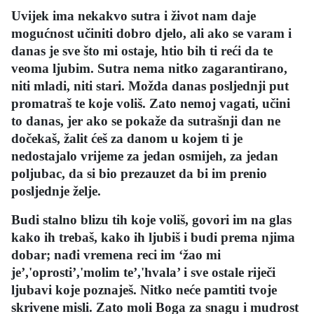
Uvijek ima nekakvo sutra i život nam daje
mogućnost učiniti dobro djelo, ali ako se varam i
danas je sve što mi ostaje, htio bih ti reći da te
veoma ljubim. Sutra nema nitko zagarantirano,
niti mladi, niti stari. Možda danas posljednji put
promatraš te koje voliš. Zato nemoj vagati, učini
to danas, jer ako se pokaže da sutrašnji dan ne
dočekaš, žalit ćeš za danom u kojem ti je
nedostajalo vrijeme za jedan osmijeh, za jedan
poljubac, da si bio prezauzet da bi im prenio
posljednje želje.
Budi stalno blizu tih koje voliš, govori im na glas
kako ih trebaš, kako ih ljubiš i budi prema njima
dobar; nađi vremena reci im ‘žao mi
je’,'oprosti’,'molim te’,'hvala’ i sve ostale riječi
ljubavi koje poznaješ. Nitko neće pamtiti tvoje
skrivene misli. Zato moli Boga za snagu i mudrost