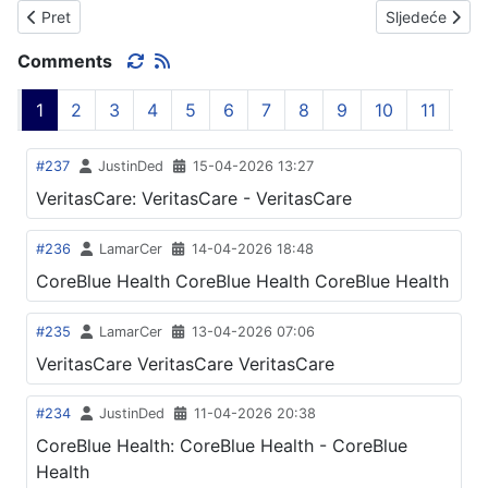
Prethodni članak: USPJEŠNI OGULINCI
Sljedeći član
Pret
Sljedeće
Comments
1
2
3
4
5
6
7
8
9
10
11
#237
JustinDed
15-04-2026 13:27
VeritasCare: VeritasCare - VeritasCare
#236
LamarCer
14-04-2026 18:48
CoreBlue Health CoreBlue Health CoreBlue Health
#235
LamarCer
13-04-2026 07:06
VeritasCare VeritasCare VeritasCare
#234
JustinDed
11-04-2026 20:38
CoreBlue Health: CoreBlue Health - CoreBlue
Health