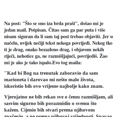
Na post: "Što se ono iza brda praši", došao mi je
jedan mail. Potpisan. Čitao sam ga par puta i više
nisam siguran da li sam taj post trebao objaviti. Jer u
načelu, uvijek nečiji tekst nekoga povrijedi. Nekog tko
ti je drag, onako bezazleno drag, i objavom nekih
riječi, nehotice ga, ne razmišljajući, povrijediš. Žao
mi je ako je tako ispalo.Evo tog maila:
"Kad bi Bog na trenutak zaboravio da sam
marioneta i darovao mi nešto malo života,
iskoristio bih ovo vrijeme najbolje kako znam.
Vjerojatno ne bih rekao sve o čemu razmišljam, ali
sasvim sigurno bih porazmislio o svemu što
kažem. Cijenio bih stvari prema njihovom
značenju, a ne prema njihovoj vrijednosti. Spavao