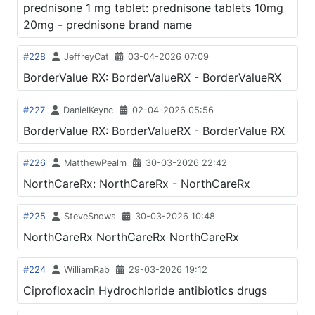
prednisone 1 mg tablet: prednisone tablets 10mg
20mg - prednisone brand name
#228
JeffreyCat
03-04-2026 07:09
BorderValue RX: BorderValueRX - BorderValueRX
#227
DanielKeync
02-04-2026 05:56
BorderValue RX: BorderValueRX - BorderValue RX
#226
MatthewPealm
30-03-2026 22:42
NorthCareRx: NorthCareRx - NorthCareRx
#225
SteveSnows
30-03-2026 10:48
NorthCareRx NorthCareRx NorthCareRx
#224
WilliamRab
29-03-2026 19:12
Ciprofloxacin Hydrochloride antibiotics drugs