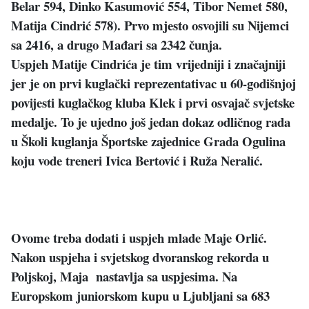
Belar 594, Dinko Kasumović 554, Tibor Nemet 580,
Matija Cindrić 578). Prvo mjesto osvojili su Nijemci
sa 2416, a drugo Mađari sa 2342 čunja.
Uspjeh Matije Cindrića je tim vrijedniji i značajniji
jer je on prvi kuglački reprezentativac u 60-godišnjoj
povijesti kuglačkog kluba Klek i prvi osvajač svjetske
medalje. To je ujedno još jedan dokaz odličnog rada
u Školi kuglanja Športske zajednice Grada Ogulina
koju vode treneri Ivica Bertović i Ruža Neralić.
Ovome treba dodati i uspjeh mlade Maje Orlić.
Nakon uspjeha i svjetskog dvoranskog rekorda u
Poljskoj, Maja nastavlja sa uspjesima. Na
Europskom juniorskom kupu u Ljubljani sa 683