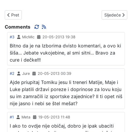
Prethodni članak: IZBORI - LOKALNI 2013.
Sljedeći član
Pret
Sljedeće
Comments
#3
MicMic
20-05-2013 19:38
Bitno da je na Izborima dvisto komentari, a ovo ki
šiša... Jebate vukojebine, al smi sitni... Bravo za
cure i dečke!!!
#2
Jure
20-05-2013 00:39
Ajde priupitaj Tomiku jesu li treneri Matije, Maje i
Luke platili državi poreze i doprinose za lovu koju
su im zamračili iz sportske zajednice? Il ti opet niš
nije jasno i nebi se štel mešat?
#1
Meta
19-05-2013 11:48
I ako to ovdje nije običaj, dobro je ipak ubaciti