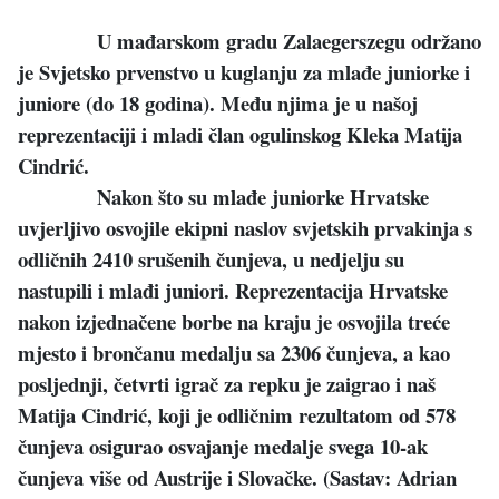
U mađarskom gradu Zalaegerszegu održano
je Svjetsko prvenstvo u kuglanju za mlađe juniorke i
juniore (do 18 godina). Među njima je u našoj
reprezentaciji i mladi član ogulinskog Kleka Matija
Cindrić.
Nakon što su mlađe juniorke Hrvatske
uvjerljivo osvojile ekipni naslov svjetskih prvakinja s
odličnih 2410 srušenih čunjeva, u nedjelju su
nastupili i mlađi juniori. Reprezentacija Hrvatske
nakon izjednačene borbe na kraju je osvojila treće
mjesto i brončanu medalju sa 2306 čunjeva, a kao
posljednji, četvrti igrač za repku je zaigrao i naš
Matija Cindrić, koji je odličnim rezultatom od 578
čunjeva osigurao osvajanje medalje svega 10-ak
čunjeva više od Austrije i Slovačke. (Sastav: Adrian