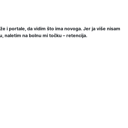
e i portale, da vidim što ima novoga. Jer ja više nisam
, naletim na bolnu mi točku – retencija.