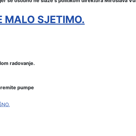
a jer se osobno ne slaže s politikom direktora Miroslava V
E MALO SJETIMO.
udom radovanje.
pripremite pumpe
ŠNO.