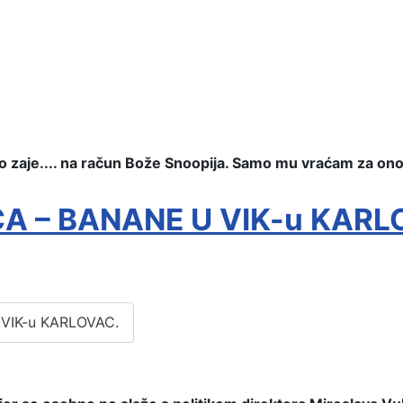
o zaje.... na račun Bože Snoopija. Samo mu vraćam za ono 
A – BANANE U VIK-u KARL
VIK-u KARLOVAC.