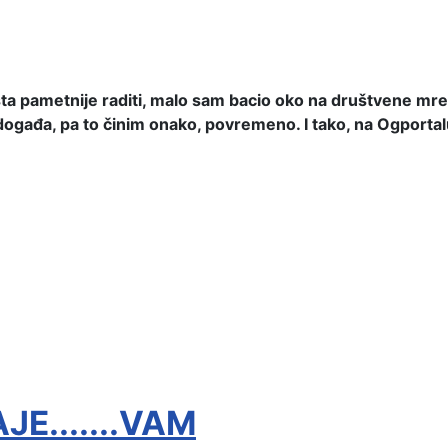
ta pametnije raditi, malo sam bacio oko na društvene mrež
ogađa, pa to činim onako, povremeno. I tako, na Ogportalu
E.......VAM