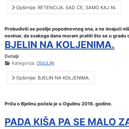
Opširnije: RETENCIJA. SAD ĆE, SAMO KAJ NI.
Probudivši se poslije popodnevnog sna, a ne imajući niš
novinar, da svakoga dana moram pratiti što se u gradu d
BJELIN NA KOLJENIMA.
Detalji
Kategorija:
OGULIN
Opširnije: BJELIN NA KOLJENIMA.
Priča o Bjelinu počela je u Ogulinu 2016. godine.
PADA KIŠA PA SE MALO ZAJ