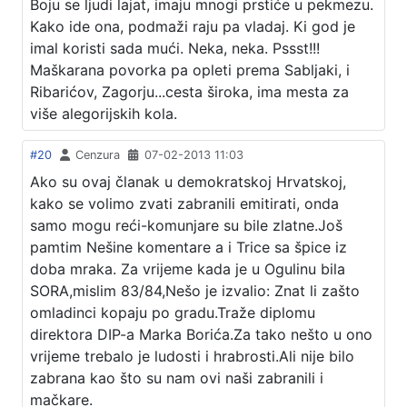
Boju se ljudi lajat, imaju mnogi prstiće u pekmezu.
Kako ide ona, podmaži raju pa vladaj. Ki god je
imal koristi sada mući. Neka, neka. Pssst!!!
Maškarana povorka pa opleti prema Sabljaki, i
Ribarićov, Zagorju...cesta široka, ima mesta za
više alegorijskih kola.
#20
Cenzura
07-02-2013 11:03
Ako su ovaj članak u demokratskoj Hrvatskoj,
kako se volimo zvati zabranili emitirati, onda
samo mogu reći-komunjare su bile zlatne.Još
pamtim Nešine komentare a i Trice sa špice iz
doba mraka. Za vrijeme kada je u Ogulinu bila
SORA,mislim 83/84,Nešo je izvalio: Znat li zašto
omladinci kopaju po gradu.Traže diplomu
direktora DIP-a Marka Borića.Za tako nešto u ono
vrijeme trebalo je ludosti i hrabrosti.Ali nije bilo
zabrana kao što su nam ovi naši zabranili i
mačkare.