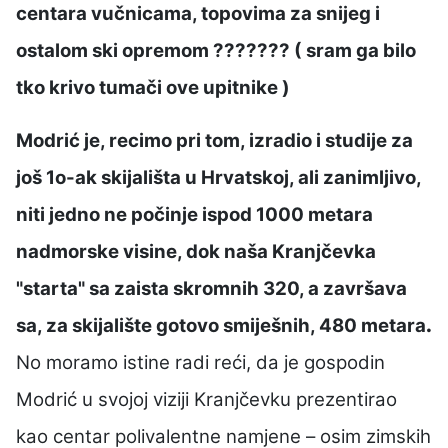
centara vučnicama, topovima za snijeg i
ostalom ski opremom ??????? ( sram ga bilo
tko krivo tumači ove upitnike )
Modrić je, recimo pri tom, izradio i studije za
još 1o-ak skijališta u Hrvatskoj, ali zanimljivo,
niti jedno ne počinje ispod 1000 metara
nadmorske visine, dok naša Kranjčevka
"starta" sa zaista
skromnih 320, a završava
sa, za skijalište gotovo smiješnih, 480 metara
.
No moramo istine radi reći, da je gospodin
Modrić u svojoj viziji Kranjčevku prezentirao
kao centar polivalentne namjene – osim zimskih