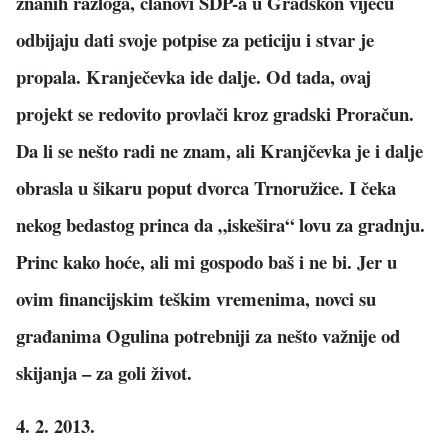
znanih razloga, članovi SDP-a u Gradskon vijeću
odbijaju dati svoje potpise za peticiju i stvar je
propala. Kranječevka ide dalje. Od tada, ovaj
projekt se redovito provlači kroz gradski Proračun.
Da li se nešto radi ne znam, ali Kranjčevka je i dalje
obrasla u šikaru poput dvorca Trnoružice. I čeka
nekog bedastog princa da „iskešira“ lovu za gradnju.
Princ kako hoće, ali mi gospodo baš i ne bi. Jer u
ovim financijskim teškim vremenima, novci su
građanima Ogulina potrebniji za nešto važnije od
skijanja – za goli život.
4. 2. 2013.