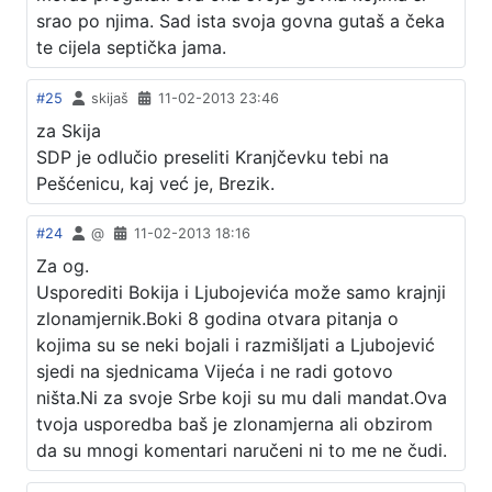
srao po njima. Sad ista svoja govna gutaš a čeka
te cijela septička jama.
#25
skijaš
11-02-2013 23:46
za Skija
SDP je odlučio preseliti Kranjčevku tebi na
Pešćenicu, kaj već je, Brezik.
#24
@
11-02-2013 18:16
Za og.
Usporediti Bokija i Ljubojevića može samo krajnji
zlonamjernik.Boki 8 godina otvara pitanja o
kojima su se neki bojali i razmišljati a Ljubojević
sjedi na sjednicama Vijeća i ne radi gotovo
ništa.Ni za svoje Srbe koji su mu dali mandat.Ova
tvoja usporedba baš je zlonamjerna ali obzirom
da su mnogi komentari naručeni ni to me ne čudi.