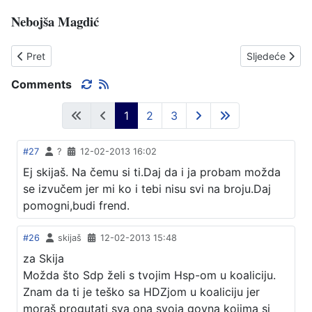
Nebojša Magdić
Prethodni članak: POPUŠILA "DRŽAVA SLUČAJ"
Sljedeći čla
Pret
Sljedeće
Comments
1
2
3
#27
?
12-02-2013 16:02
Ej skijaš. Na čemu si ti.Daj da i ja probam možda
se izvučem jer mi ko i tebi nisu svi na broju.Daj
pomogni,budi frend.
#26
skijaš
12-02-2013 15:48
za Skija
Možda što Sdp želi s tvojim Hsp-om u koaliciju.
Znam da ti je teško sa HDZjom u koaliciju jer
moraš progutati sva ona svoja govna kojima si