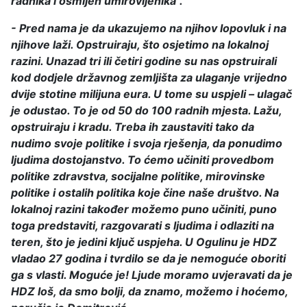
radnika i osmijeh umirovljenika".
- Pred nama je da ukazujemo na njihov lopovluk i na
njihove laži. Opstruiraju, što osjetimo na lokalnoj
razini. Unazad tri ili četiri godine su nas opstruirali
kod dodjele državnog zemljišta za ulaganje vrijedno
dvije stotine milijuna eura. U tome su uspjeli – ulagač
je odustao. To je od 50 do 100 radnih mjesta. Lažu,
opstruiraju i kradu. Treba ih zaustaviti tako da
nudimo svoje politike i svoja rješenja, da ponudimo
ljudima dostojanstvo. To ćemo učiniti provedbom
politike zdravstva, socijalne politike, mirovinske
politike i ostalih politika koje čine naše društvo. Na
lokalnoj razini također možemo puno učiniti, puno
toga predstaviti, razgovarati s ljudima i odlaziti na
teren, što je jedini ključ uspjeha. U Ogulinu je HDZ
vladao 27 godina i tvrdilo se da je nemoguće oboriti
ga s vlasti. Moguće je! Ljude moramo uvjeravati da je
HDZ loš, da smo bolji, da znamo, možemo i hoćemo,