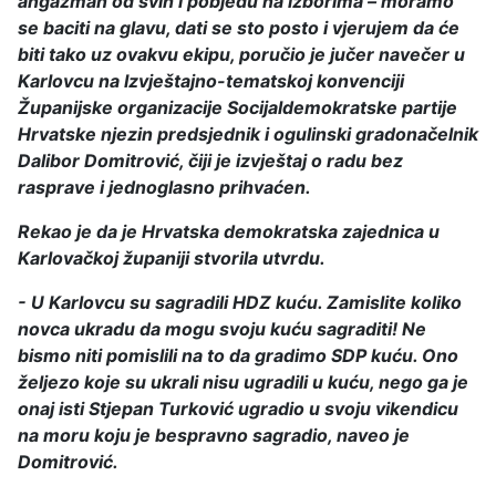
angažman od svih i pobjedu na izborima – moramo
se baciti na glavu, dati se sto posto i vjerujem da će
biti tako uz ovakvu ekipu, poručio je jučer navečer u
Karlovcu na Izvještajno-tematskoj konvenciji
Županijske organizacije Socijaldemokratske partije
Hrvatske njezin predsjednik i ogulinski gradonačelnik
Dalibor Domitrović, čiji je izvještaj o radu bez
rasprave i jednoglasno prihvaćen.
Rekao je da je Hrvatska demokratska zajednica u
Karlovačkoj županiji stvorila utvrdu.
- U Karlovcu su sagradili HDZ kuću. Zamislite koliko
novca ukradu da mogu svoju kuću sagraditi! Ne
bismo niti pomislili na to da gradimo SDP kuću. Ono
željezo koje su ukrali nisu ugradili u kuću, nego ga je
onaj isti Stjepan Turković ugradio u svoju vikendicu
na moru koju je bespravno sagradio, naveo je
Domitrović.