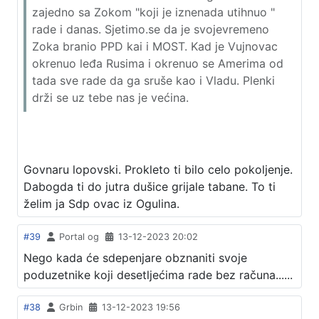
zajedno sa Zokom "koji je iznenada utihnuo "
rade i danas. Sjetimo.se da je svojevremeno
Zoka branio PPD kai i MOST. Kad je Vujnovac
okrenuo leđa Rusima i okrenuo se Amerima od
tada sve rade da ga sruše kao i Vladu. Plenki
drži se uz tebe nas je većina.
Govnaru lopovski. Prokleto ti bilo celo pokoljenje.
Dabogda ti do jutra dušice grijale tabane. To ti
želim ja Sdp ovac iz Ogulina.
#39
Portal og
13-12-2023 20:02
Nego kada će sdepenjare obznaniti svoje
poduzetnike koji desetljećima rade bez računa......
#38
Grbin
13-12-2023 19:56