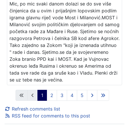
Mic, po mic svaki danom dolazi se do sve više
činjenica da u ovim i prijašnjim lopovskim podlim
igrama glavnu riječ vode Most i Milanović.MOST i
Milanović svojim političkim djelovanjem od samog
početka rade za Mađare i Ruse. Sjetimo se noćnih
razgovora Petrova i čelnika SB kod afere Agrokor.
Tako zajedno sa Zokom "koji je iznenada utihnuo
" rade i danas. Sjetimo.se da je svojevremeno
Zoka branio PPD kai i MOST. Kad je Vujnovac
okrenuo leđa Rusima i okrenuo se Amerima od
tada sve rade da ga sruše kao i Vladu. Plenki drži
se uz tebe nas je većina.
1
2
3
4
5
Refresh comments list
RSS feed for comments to this post