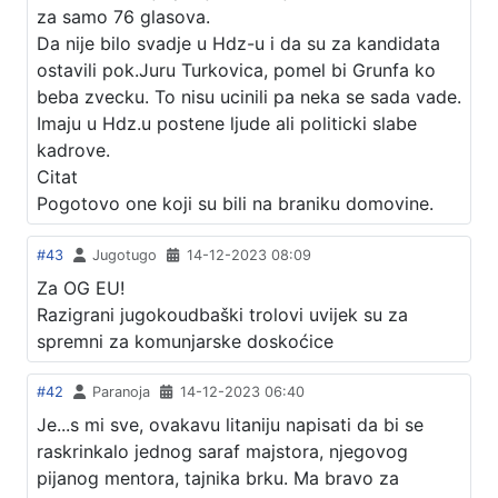
za samo 76 glasova.
Da nije bilo svadje u Hdz-u i da su za kandidata
ostavili pok.Juru Turkovica, pomel bi Grunfa ko
beba zvecku. To nisu ucinili pa neka se sada vade.
Imaju u Hdz.u postene ljude ali politicki slabe
kadrove.
Citat
Pogotovo one koji su bili na braniku domovine.
#43
Jugotugo
14-12-2023 08:09
Za OG EU!
Razigrani jugokoudbaški trolovi uvijek su za
spremni za komunjarske doskoćice
#42
Paranoja
14-12-2023 06:40
Je...s mi sve, ovakavu litaniju napisati da bi se
raskrinkalo jednog saraf majstora, njegovog
pijanog mentora, tajnika brku. Ma bravo za