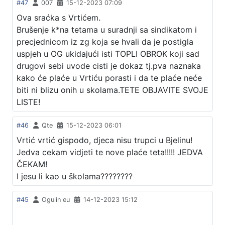
#47
007
15-12-2023 07:09
Ova sraćka s Vrtićem.
Brušenje k*na tetama u suradnji sa sindikatom i
precjednicom iz zg koja se hvali da je postigla
uspjeh u OG ukidajući isti TOPLI OBROK koji sad
drugovi sebi uvode cisti je dokaz tj.pva naznaka
kako će plaće u Vrtiću porasti i da te plaće neće
biti ni blizu onih u skolama.TETE OBJAVITE SVOJE
LISTE!
#46
Qte
15-12-2023 06:01
Vrtić vrtić gispodo, djeca nisu trupci u Bjelinu!
Jedva cekam vidjeti te nove plaće teta!!!!! JEDVA
ČEKAM!
I jesu li kao u školama????????
#45
Ogulin eu
14-12-2023 15:12