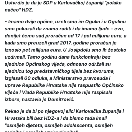
Ustvrdio je da je SDP u Karlovačkoj županiji "polako
načeo" HDZ.
- Imamo dvije općine, uzeli smo im Ogulin i u Ogulinu
smo pokazali da znamo raditi i da imamo ljude – evo,
donijet ćemo sad proračun od 17 i pol milijuna eura, a
kada smo preuzeli grad 2017. godine proračun je
iznosio pet milijuna eura. U Josipdolu smo ih žestoko
uzdrmali. Tamo godinu dana funkcioniraju bez
sjednice Općinskog vijeća, odnosno održali su
sjednicu tog predstavničkog tijela bez kvoruma,
izglasali 60 odluka, a Ministarstvo pravosuđa i
uprave Republike Hrvatske nije raspustilo Općinsko
vijeće i Vlada Republike Hrvatske nije raspisala
izbore, nastavio je Domitrović.
Rekao je da bi po njegovoj slici Karlovačka županija i
Hrvatska bili bez HDZ-a i da bismo tada imali
"osmijeh djeteta, osmijeh adolescenta, osmijeh