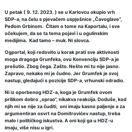
U petak ( 9. 12. 2023. ) se u Karlovcu okupio vrh
SDP-a, na čelu s pjevačem uspješnice „Čavoglave“,
Peđom Grbinom. Čitam o tome na Kaportalu, i sve
očekujem, da se ta tema pojavi i u ogulinskim
medijima. Kad tamo – muk. Ni slovca.
Ogportal, koji redovito u korak prati sve aktivnosti
moga dragoga Grunfeka, ovu Konvenciju SDP-a je
prešutio. Zbog čega. Zašto. Nešto mi tu nije jasno.
Zapravo, nekako mi je čudno. Jer Grumfek je svoj
nastup, gledajući s pozicije SDP-a, vrhunski odradio.
Ni iz oporbenog HDZ-a, koga je Grumfek ovom
prilikom dobro „oprao“, nikakva reakcija. Doduše, kod
njih mi se nije za čuditi, oni imaju kasno paljenje a za
argumentiran osvrt na Domitrovićev nastup, treba
malo i političkog iskustva. A oni koji ga u HDZ-u
imaju, više nisu u igri.