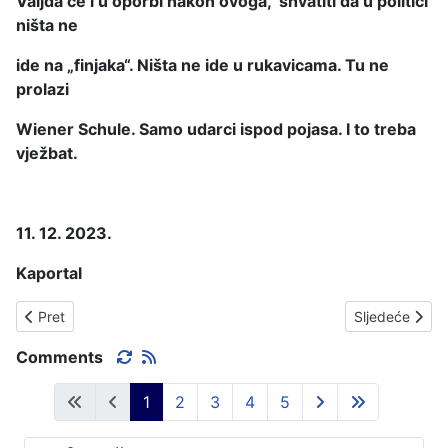
Valjda će i u oporbi nakon ovoga, shvatiti da u politici
ništa ne
ide na „finjaka“. Ništa ne ide u rukavicama. Tu ne
prolazi
Wiener Schule. Samo udarci ispod pojasa. I to treba
vježbat.
11. 12. 2023.
Kaportal
Prethodni članak: NIŠTA OD STAKLENOG MOSTA.
Sljedeći član
Pret
Sljedeće
Comments
1
2
3
4
5