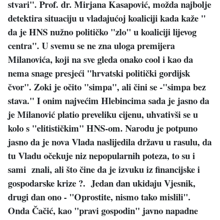
stvari". Prof. dr. Mirjana Kasapović, možda najbolje
detektira situaciju u vladajućoj koaliciji kada kaže "
da je HNS nužno političko "zlo" u koaliciji lijevog
centra". U svemu se ne zna uloga premijera
Milanovića, koji na sve gleda onako cool i kao da
nema snage presjeći "hrvatski politički gordijsk
čvor". Zoki je očito "simpa", ali čini se -"simpa bez
stava." I onim najvećim Hlebincima sada je jasno da
je Milanović platio preveliku cijenu, uhvativši se u
kolo s "elitističkim" HNS-om. Narodu je potpuno
jasno da je nova Vlada naslijedila državu u rasulu, da
tu Vladu očekuje niz nepopularnih poteza, to su i
sami znali, ali što čine da je izvuku iz financijske i
gospodarske krize ?. Jedan dan ukidaju Vjesnik,
drugi dan ono - "Oprostite, nismo tako mislili".
Onda Čačić, kao "pravi gospodin" javno napadne