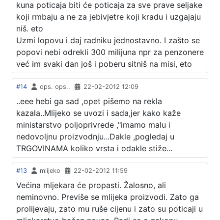
kuna poticaja biti će poticaja za sve prave seljake
koji rmbaju a ne za jebivjetre koji kradu i uzgajaju
niš. eto
Uzmi lopovu i daj radniku jednostavno. I zašto se
popovi nebi odrekli 300 milijuna npr za penzonere
već im svaki dan još i poberu sitniš na misi, eto
#14
ops. ops..
22-02-2012 12:09
..eee hebi ga sad ,opet pišemo na rekla
kazala..Mlijeko se uvozi i sada,jer kako kaže
ministarstvo poljoprivrede ,"imamo malu i
nedovoljnu proizvodnju...Dakle ,pogledaj u
TRGOVINAMA koliko vrsta i odakle stiže...
#13
mlijeko
22-02-2012 11:59
Većina mljekara će propasti. Žalosno, ali
neminovno. Previše se mlijeka proizvodi. Zato ga
prolijevaju, zato mu ruše cijenu i zato su poticaji u