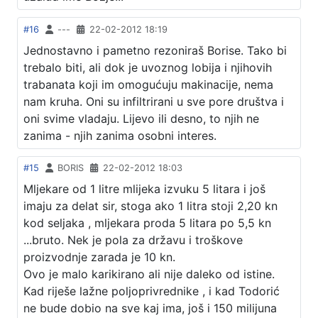
#16
---
22-02-2012 18:19
Jednostavno i pametno rezoniraš Borise. Tako bi
trebalo biti, ali dok je uvoznog lobija i njihovih
trabanata koji im omogućuju makinacije, nema
nam kruha. Oni su infiltrirani u sve pore društva i
oni svime vladaju. Lijevo ili desno, to njih ne
zanima - njih zanima osobni interes.
#15
BORIS
22-02-2012 18:03
Mljekare od 1 litre mlijeka izvuku 5 litara i još
imaju za delat sir, stoga ako 1 litra stoji 2,20 kn
kod seljaka , mljekara proda 5 litara po 5,5 kn
...bruto. Nek je pola za državu i troškove
proizvodnje zarada je 10 kn.
Ovo je malo karikirano ali nije daleko od istine.
Kad riješe lažne poljoprivrednike , i kad Todorić
ne bude dobio na sve kaj ima, još i 150 milijuna