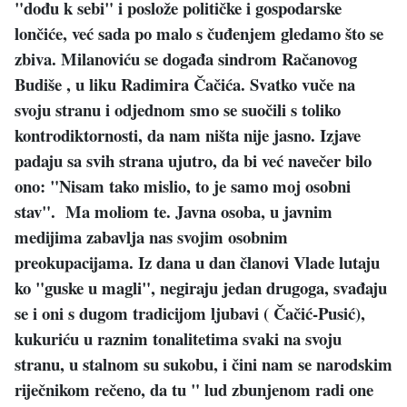
"dođu k sebi" i poslože političke i gospodarske
lončiće, već sada po malo s čuđenjem gledamo što se
zbiva. Milanoviću se događa sindrom Račanovog
Budiše , u liku Radimira Čačića. Svatko vuče na
svoju stranu i odjednom smo se suočili s toliko
kontrodiktornosti, da nam ništa nije jasno. Izjave
padaju sa svih strana ujutro, da bi već navečer bilo
ono: "Nisam tako mislio, to je samo moj osobni
stav". Ma moliom te. Javna osoba, u javnim
medijima zabavlja nas svojim osobnim
preokupacijama. Iz dana u dan članovi Vlade lutaju
ko "guske u magli", negiraju jedan drugoga, svađaju
se i oni s dugom tradicijom ljubavi ( Čačić-Pusić),
kukuriću u raznim tonalitetima svaki na svoju
stranu, u stalnom su sukobu, i čini nam se narodskim
riječnikom rečeno, da tu " lud zbunjenom radi one