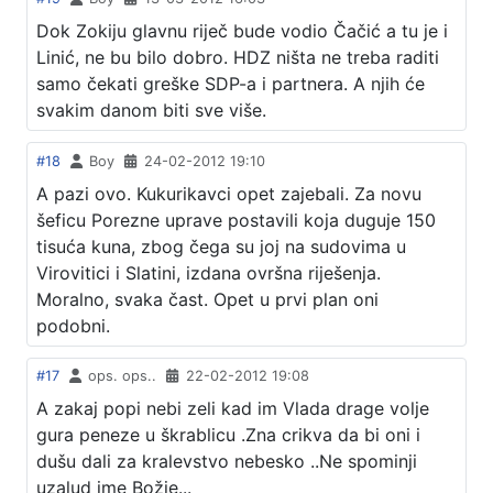
Dok Zokiju glavnu riječ bude vodio Čačić a tu je i
Linić, ne bu bilo dobro. HDZ ništa ne treba raditi
samo čekati greške SDP-a i partnera. A njih će
svakim danom biti sve više.
#18
Boy
24-02-2012 19:10
A pazi ovo. Kukurikavci opet zajebali. Za novu
šeficu Porezne uprave postavili koja duguje 150
tisuća kuna, zbog čega su joj na sudovima u
Virovitici i Slatini, izdana ovršna riješenja.
Moralno, svaka čast. Opet u prvi plan oni
podobni.
#17
ops. ops..
22-02-2012 19:08
A zakaj popi nebi zeli kad im Vlada drage volje
gura peneze u škrablicu .Zna crikva da bi oni i
dušu dali za kralevstvo nebesko ..Ne spominji
uzalud ime Božje...