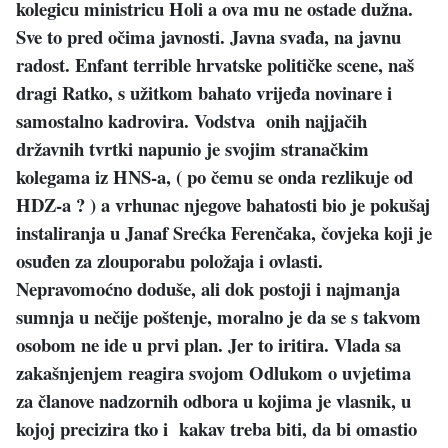
kolegicu ministricu Holi a ova mu ne ostade dužna.
Sve to pred očima javnosti. Javna svađa, na javnu
radost. Enfant terrible hrvatske političke scene, naš
dragi Ratko, s užitkom bahato vrijeđa novinare i
samostalno kadrovira. Vodstva onih najjačih
državnih tvrtki napunio je svojim stranačkim
kolegama iz HNS-a, ( po čemu se onda rezlikuje od
HDZ-a ? ) a vrhunac njegove bahatosti bio je pokušaj
instaliranja u Janaf Srećka Ferenčaka, čovjeka koji je
osuđen za zlouporabu položaja i ovlasti.
Nepravomoćno doduše, ali dok postoji i najmanja
sumnja u nečije poštenje, moralno je da se s takvom
osobom ne ide u prvi plan. Jer to iritira. Vlada sa
zakašnjenjem reagira svojom Odlukom o uvjetima
za članove nadzornih odbora u kojima je vlasnik, u
kojoj precizira tko i kakav treba biti, da bi omastio