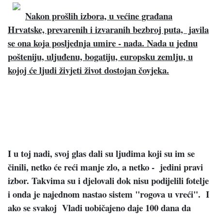
Nakon prošlih izbora, u većine građana
Hrvatske, prevarenih i izvaranih bezbroj puta, javila
se ona koja posljednja umire - nada. Nada u jednu
pošteniju, uljuđenu, bogatiju, europsku zemlju, u
kojoj će ljudi živjeti život dostojan čovjeka.
I u toj nadi, svoj glas dali su ljudima koji su im se
činili, netko će reći manje zlo, a netko - jedini pravi
izbor. Takvima su i djelovali dok nisu podijelili fotelje
i onda je najednom nastao sistem "rogova u vreći". I
ako se svakoj Vladi uobičajeno daje 100 dana da