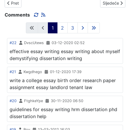
Prethodni članak: HALUDOVO - SAM SVOJ ČETNIK ! ! !
Sljedeći čla
Pret
Sljedeće
Comments
1
2
3
#22
DvscUtews
03-12-2020 02:52
effective essay writing essay writing about myself
demystifying dissertation writing
#21
Kwgdhego
01-12-2020 17:39
write a college essay birth order research paper
assignment essay landlord tenant law
#20
FtghkeYpe
30-11-2020 06:50
guidelines for essay writing hrm dissertation phd
dissertation help
#19
Boy
13-03-2012 16:03