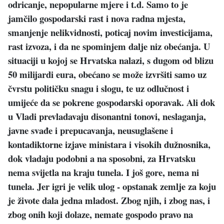
odricanje, nepopularne mjere i t.d. Samo to je
jamčilo gospodarski rast i nova radna mjesta,
smanjenje nelikvidnosti, poticaj novim investicijama,
rast izvoza, i da ne spominjem dalje niz obećanja. U
situaciji u kojoj se Hrvatska nalazi, s dugom od blizu
50 milijardi eura, obećano se može izvršiti samo uz
čvrstu političku snagu i slogu, te uz odlučnost i
umijeće da se pokrene gospodarski oporavak. Ali dok
u Vladi prevladavaju disonantni tonovi, neslaganja,
javne svađe i prepucavanja, neusuglašene i
kontadiktorne izjave ministara i visokih dužnosnika,
dok vladaju podobni a na sposobni, za Hrvatsku
nema svijetla na kraju tunela. I još gore, nema ni
tunela. Jer igri je velik ulog - opstanak zemlje za koju
je živote dala jedna mladost. Zbog njih, i zbog nas, i
zbog onih koji dolaze, nemate gospodo pravo na