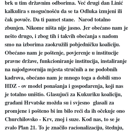
brk u tim državnim odborima. Već drugi dan Linić
kalkulira s mogućnošću da se ta Odluka izmjeni ili
čak povuče. Da ti pamet stane. Narod totalno
zbunjen. Nikome ništa nije jasno. Jer obećano nam je
nešto drugo, i zbog tih i takvih obećanja s nadom
smo na izborima zaokružili pobjedničku koaliciju.
Obećano nam je poštenje, povjerenje u institucije
pravne države, funkcioniranje institucija, instaliranje
na najodgovornija mjesta stručnih a ne podobnih
kadrova, obećano nam je mnogo toga a dobili smo
HDZ - ov model ponašanja i gospodarenja, koji nas
je totalno uništio. Glasujući za Kukuriku koaliciju,
građani Hrvatske možda su i svjesno glasali za
promjene i pošteno bi im bilo reći da ih očekuje ono
Churchilovsko - Krv, znoj i suze. Kod nas, to se je
zvalo Plan 21. To je značilo racionalizaciju, štednju,