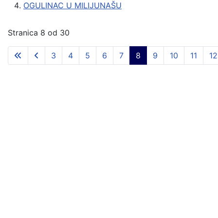
OGULINAC U MILIJUNAŠU
Stranica 8 od 30
3
4
5
6
7
8
9
10
11
12