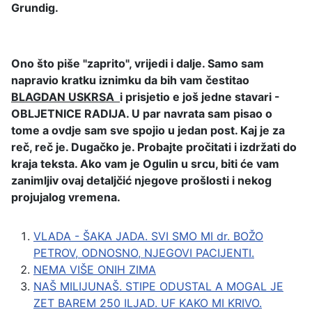
Grundig.
Ono što piše "zaprito", vrijedi i dalje. Samo sam
napravio kratku iznimku da bih vam čestitao
BLAGDAN USKRSA
i prisjetio e još jedne stavari -
OBLJETNICE RADIJA. U par navrata sam pisao o
tome a ovdje sam sve spojio u jedan post. Kaj je za
reč, reč je. Dugačko je. Probajte pročitati i izdržati do
kraja teksta. Ako vam je Ogulin u srcu, biti će vam
zanimljiv ovaj detaljčić njegove prošlosti i nekog
projujalog vremena.
VLADA - ŠAKA JADA. SVI SMO MI dr. BOŽO
PETROV, ODNOSNO, NJEGOVI PACIJENTI.
NEMA VIŠE ONIH ZIMA
NAŠ MILIJUNAŠ. STIPE ODUSTAL A MOGAL JE
ZET BAREM 250 ILJAD. UF KAKO MI KRIVO.