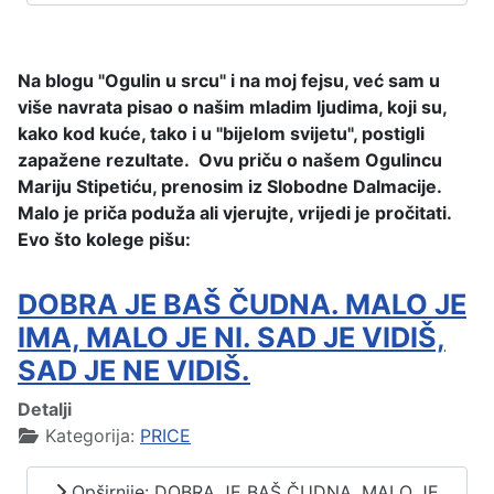
Na blogu "Ogulin u srcu" i na moj fejsu, već sam u
više navrata pisao o našim mladim ljudima, koji su,
kako kod kuće, tako i u "bijelom svijetu", postigli
zapažene rezultate. Ovu priču o našem Ogulincu
Mariju Stipetiću, prenosim iz Slobodne Dalmacije.
Malo je priča poduža ali vjerujte, vrijedi je pročitati.
Evo što kolege pišu:
DOBRA JE BAŠ ČUDNA. MALO JE
IMA, MALO JE NI. SAD JE VIDIŠ,
SAD JE NE VIDIŠ.
Detalji
Kategorija:
PRICE
Opširnije: DOBRA JE BAŠ ČUDNA. MALO JE