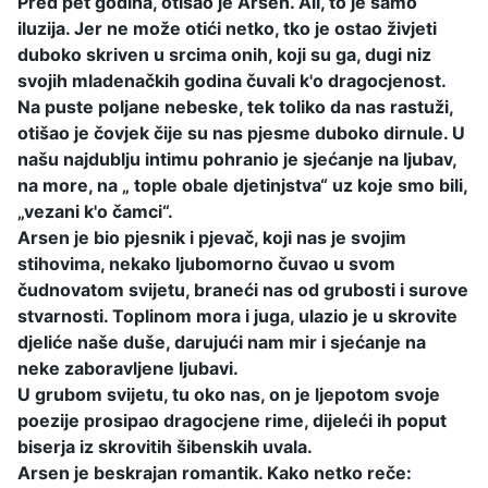
Pred pet godina, otišao je Arsen. Ali, to je samo
iluzija. Jer ne može otići netko, tko je ostao živjeti
duboko skriven u srcima onih, koji su ga, dugi niz
svojih mladenačkih godina čuvali k'o dragocjenost.
Na puste poljane nebeske, tek toliko da nas rastuži,
otišao je čovjek čije su nas pjesme duboko dirnule. U
našu najdublju intimu pohranio je sjećanje na ljubav,
na more, na „ tople obale djetinjstva“ uz koje smo bili,
„vezani k'o čamci“.
Arsen je bio pjesnik i pjevač, koji nas je svojim
stihovima, nekako ljubomorno čuvao u svom
čudnovatom svijetu, braneći nas od grubosti i surove
stvarnosti. Toplinom mora i juga, ulazio je u skrovite
djeliće naše duše, darujući nam mir i sjećanje na
neke zaboravljene ljubavi.
U grubom svijetu, tu oko nas, on je ljepotom svoje
poezije prosipao dragocjene rime, dijeleći ih poput
biserja iz skrovitih šibenskih uvala.
Arsen je beskrajan romantik. Kako netko reče: