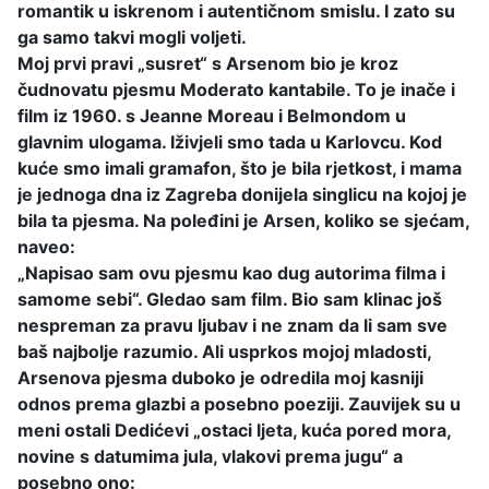
romantik u iskrenom i autentičnom smislu. I zato su
ga samo takvi mogli voljeti.
Moj prvi pravi „susret“ s Arsenom bio je kroz
čudnovatu pjesmu Moderato kantabile. To je inače i
film iz 1960. s Jeanne Moreau i Belmondom u
glavnim ulogama. Iživjeli smo tada u Karlovcu. Kod
kuće smo imali gramafon, što je bila rjetkost, i mama
je jednoga dna iz Zagreba donijela singlicu na kojoj je
bila ta pjesma. Na poleđini je Arsen, koliko se sjećam,
naveo:
„Napisao sam ovu pjesmu kao dug autorima filma i
samome sebi“. Gledao sam film. Bio sam klinac još
nespreman za pravu ljubav i ne znam da li sam sve
baš najbolje razumio. Ali usprkos mojoj mladosti,
Arsenova pjesma duboko je odredila moj kasniji
odnos prema glazbi a posebno poeziji. Zauvijek su u
meni ostali Dedićevi „ostaci ljeta, kuća pored mora,
novine s datumima jula, vlakovi prema jugu“ a
posebno ono: