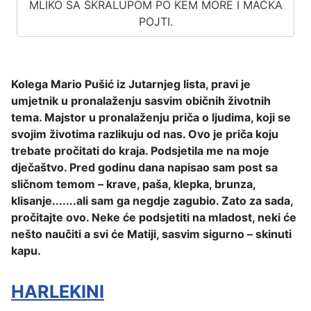
MLIKO SA ŠKRALUPOM PO KEM MORE I MAČKA
POJTI.
Kolega Mario Pušić iz Jutarnjeg lista, pravi je
umjetnik u pronalaženju sasvim običnih životnih
tema. Majstor u pronalaženju priča o ljudima, koji se
svojim životima razlikuju od nas. Ovo je priča koju
trebate pročitati do kraja. Podsjetila me na moje
dječaštvo. Pred godinu dana napisao sam post sa
sličnom temom – krave, paša, klepka, brunza,
klisanje.......ali sam ga negdje zagubio. Zato za sada,
pročitajte ovo. Neke će podsjetiti na mladost, neki će
nešto naučiti a svi će Matiji, sasvim sigurno – skinuti
kapu.
HARLEKINI