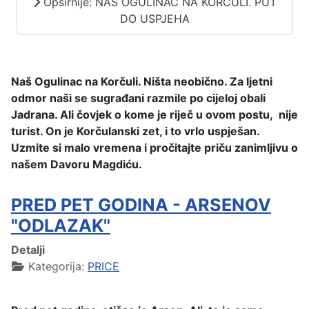
Opširnije: NAŠ OGULINAC NA KORČULI. PUT
DO USPJEHA
Naš Ogulinac na Korčuli. Ništa neobično. Za ljetni
odmor naši se sugrađani razmile po cijeloj obali
Jadrana. Ali čovjek o kome je riječ u ovom postu, nije
turist. On je Korčulanski zet, i to vrlo uspješan.
Uzmite si malo vremena i pročitajte priču zanimljivu o
našem Davoru Magdiću.
PRED PET GODINA - ARSENOV
"ODLAZAK"
Detalji
Kategorija:
PRICE