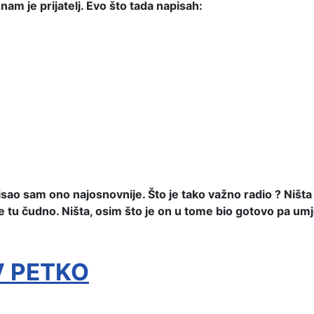
am je prijatelj. Evo što tada napisah:
pisao sam ono najosnovnije. Što je tako važno radio ? Ništ
je tu čudno. Ništa, osim što je on u tome bio gotovo pa um
V PETKO