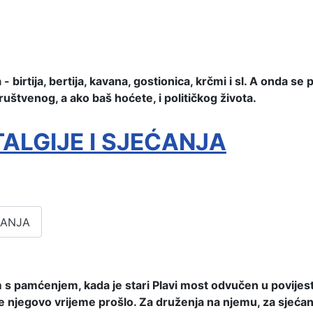
- birtija, bertija, kavana, gostionica, krčmi i sl. A onda se
društvenog, a ako baš hoćete, i političkog života.
ALGIJE I SJEĆANJA
ĆANJA
sam s pamćenjem, kada je stari Plavi most odvučen u povije
e njegovo vrijeme prošlo. Za druženja na njemu, za sjećanj