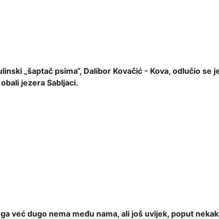
ski „šaptač psima“, Dalibor Kovačić - Kova, odlučio se j
obali jezera Sabljaci.
a već dugo nema među nama, ali još uvijek, poput nekakve 